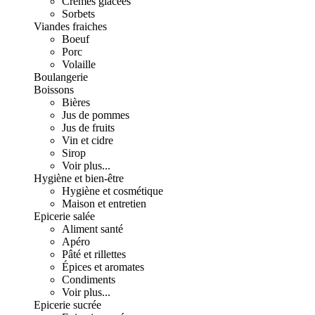
Crèmes glacées
Sorbets
Viandes fraiches
Boeuf
Porc
Volaille
Boulangerie
Boissons
Bières
Jus de pommes
Jus de fruits
Vin et cidre
Sirop
Voir plus...
Hygiène et bien-être
Hygiène et cosmétique
Maison et entretien
Epicerie salée
Aliment santé
Apéro
Pâté et rillettes
Épices et aromates
Condiments
Voir plus...
Epicerie sucrée