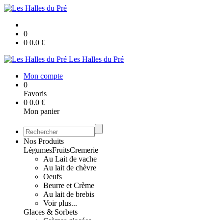
0
0
0.0
€
Les Halles du Pré
Mon compte
0
Favoris
0
0.0
€
Mon panier
Nos Produits
Légumes
Fruits
Cremerie
Au Lait de vache
Au lait de chèvre
Oeufs
Beurre et Crème
Au lait de brebis
Voir plus...
Glaces & Sorbets