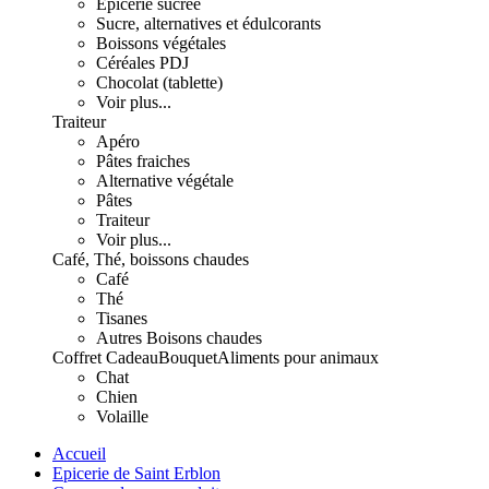
Epicerie sucrée
Sucre, alternatives et édulcorants
Boissons végétales
Céréales PDJ
Chocolat (tablette)
Voir plus...
Traiteur
Apéro
Pâtes fraiches
Alternative végétale
Pâtes
Traiteur
Voir plus...
Café, Thé, boissons chaudes
Café
Thé
Tisanes
Autres Boisons chaudes
Coffret Cadeau
Bouquet
Aliments pour animaux
Chat
Chien
Volaille
Accueil
Epicerie de Saint Erblon