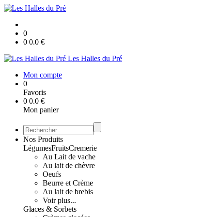
0
0
0.0
€
Les Halles du Pré
Mon compte
0
Favoris
0
0.0
€
Mon panier
Nos Produits
Légumes
Fruits
Cremerie
Au Lait de vache
Au lait de chèvre
Oeufs
Beurre et Crème
Au lait de brebis
Voir plus...
Glaces & Sorbets