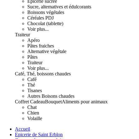
Epicerie sucrée
Sucre, alternatives et édulcorants
Boissons végétales
Céréales PDJ
Chocolat (tablette)
Voir plus...
Traiteur
Apéro
Pâtes fraiches
Alternative végétale
Pâtes
Traiteur
Voir plus...
Café, Thé, boissons chaudes
Café
Thé
Tisanes
Autres Boisons chaudes
Coffret Cadeau
Bouquet
Aliments pour animaux
Chat
Chien
Volaille
Accueil
Epicerie de Saint Erblon