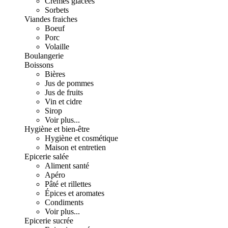
Crèmes glacées
Sorbets
Viandes fraiches
Boeuf
Porc
Volaille
Boulangerie
Boissons
Bières
Jus de pommes
Jus de fruits
Vin et cidre
Sirop
Voir plus...
Hygiène et bien-être
Hygiène et cosmétique
Maison et entretien
Epicerie salée
Aliment santé
Apéro
Pâté et rillettes
Épices et aromates
Condiments
Voir plus...
Epicerie sucrée