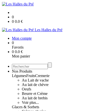
0
0
0.0
€
Les Halles du Pré
Mon compte
0
Favoris
0
0.0
€
Mon panier
Nos Produits
Légumes
Fruits
Cremerie
Au Lait de vache
Au lait de chèvre
Oeufs
Beurre et Crème
Au lait de brebis
Voir plus...
Glaces & Sorbets