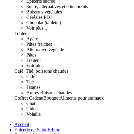
Epicerie sucrée
Sucre, alternatives et édulcorants
Boissons végétales
Céréales PDJ
Chocolat (tablette)
Voir plus...
Traiteur
Apéro
Pâtes fraiches
Alternative végétale
Pâtes
Traiteur
Voir plus...
Café, Thé, boissons chaudes
Café
Thé
Tisanes
Autres Boisons chaudes
Coffret Cadeau
Bouquet
Aliments pour animaux
Chat
Chien
Volaille
Accueil
Epicerie de Saint Erblon