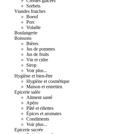
Crèmes glacées
Sorbets
Viandes fraiches
Boeuf
Porc
Volaille
Boulangerie
Boissons
Bières
Jus de pommes
Jus de fruits
Vin et cidre
Sirop
Voir plus...
Hygiène et bien-être
Hygiène et cosmétique
Maison et entretien
Epicerie salée
Aliment santé
Apéro
Pâté et rillettes
Épices et aromates
Condiments
Voir plus...
Epicerie sucrée