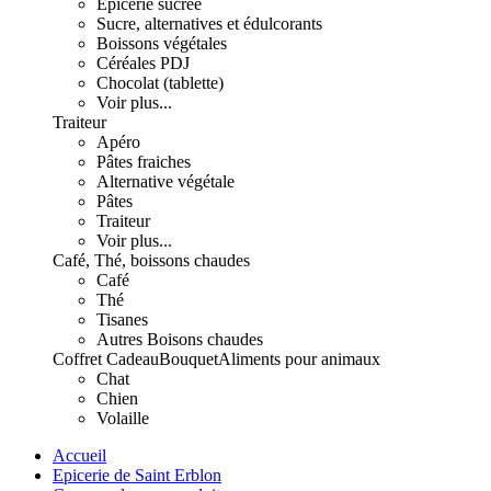
Epicerie sucrée
Sucre, alternatives et édulcorants
Boissons végétales
Céréales PDJ
Chocolat (tablette)
Voir plus...
Traiteur
Apéro
Pâtes fraiches
Alternative végétale
Pâtes
Traiteur
Voir plus...
Café, Thé, boissons chaudes
Café
Thé
Tisanes
Autres Boisons chaudes
Coffret Cadeau
Bouquet
Aliments pour animaux
Chat
Chien
Volaille
Accueil
Epicerie de Saint Erblon