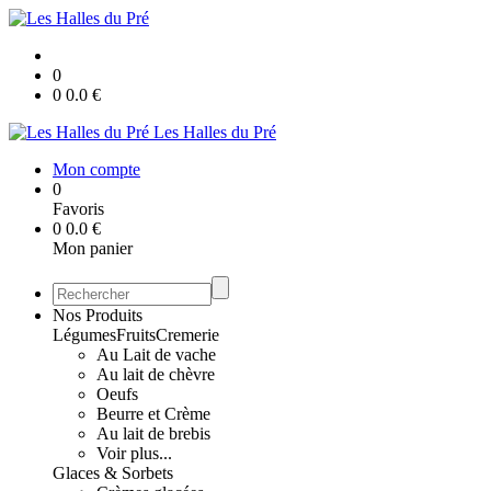
0
0
0.0
€
Les Halles du Pré
Mon compte
0
Favoris
0
0.0
€
Mon panier
Nos Produits
Légumes
Fruits
Cremerie
Au Lait de vache
Au lait de chèvre
Oeufs
Beurre et Crème
Au lait de brebis
Voir plus...
Glaces & Sorbets