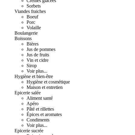
Crèmes glacées
Sorbets
Viandes fraiches
Boeuf
Porc
Volaille
Boulangerie
Boissons
Bières
Jus de pommes
Jus de fruits
Vin et cidre
Sirop
Voir plus...
Hygiène et bien-être
Hygiène et cosmétique
Maison et entretien
Epicerie salée
Aliment santé
Apéro
Pâté et rillettes
Épices et aromates
Condiments
Voir plus...
Epicerie sucrée