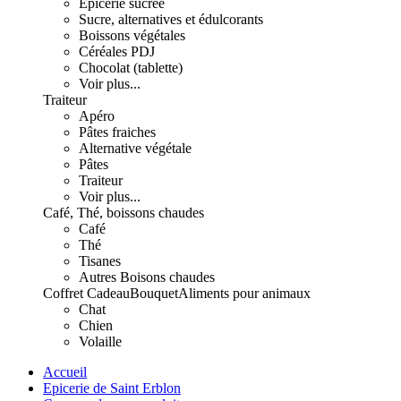
Epicerie sucrée
Sucre, alternatives et édulcorants
Boissons végétales
Céréales PDJ
Chocolat (tablette)
Voir plus...
Traiteur
Apéro
Pâtes fraiches
Alternative végétale
Pâtes
Traiteur
Voir plus...
Café, Thé, boissons chaudes
Café
Thé
Tisanes
Autres Boisons chaudes
Coffret Cadeau
Bouquet
Aliments pour animaux
Chat
Chien
Volaille
Accueil
Epicerie de Saint Erblon