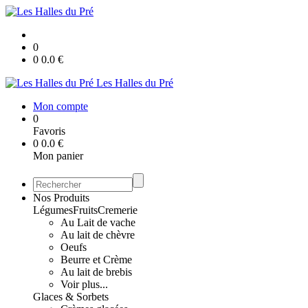
0
0
0.0
€
Les Halles du Pré
Mon compte
0
Favoris
0
0.0
€
Mon panier
Nos Produits
Légumes
Fruits
Cremerie
Au Lait de vache
Au lait de chèvre
Oeufs
Beurre et Crème
Au lait de brebis
Voir plus...
Glaces & Sorbets