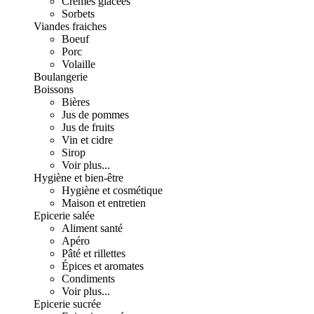
Crèmes glacées
Sorbets
Viandes fraiches
Boeuf
Porc
Volaille
Boulangerie
Boissons
Bières
Jus de pommes
Jus de fruits
Vin et cidre
Sirop
Voir plus...
Hygiène et bien-être
Hygiène et cosmétique
Maison et entretien
Epicerie salée
Aliment santé
Apéro
Pâté et rillettes
Épices et aromates
Condiments
Voir plus...
Epicerie sucrée