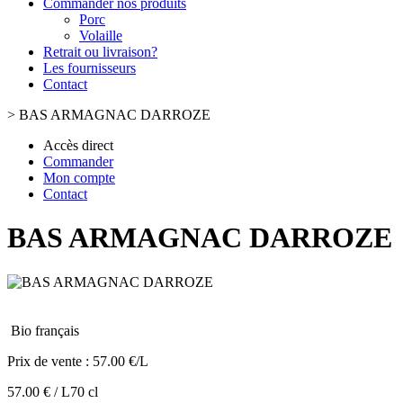
Commander nos produits
Porc
Volaille
Retrait ou livraison?
Les fournisseurs
Contact
>
BAS ARMAGNAC DARROZE
Accès direct
Commander
Mon compte
Contact
BAS ARMAGNAC DARROZE
Bio français
Prix de vente :
57.00 €/L
57.00 € / L
70 cl