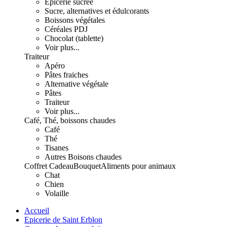
Epicerie sucrée
Sucre, alternatives et édulcorants
Boissons végétales
Céréales PDJ
Chocolat (tablette)
Voir plus...
Traiteur
Apéro
Pâtes fraiches
Alternative végétale
Pâtes
Traiteur
Voir plus...
Café, Thé, boissons chaudes
Café
Thé
Tisanes
Autres Boisons chaudes
Coffret Cadeau
Bouquet
Aliments pour animaux
Chat
Chien
Volaille
Accueil
Epicerie de Saint Erblon