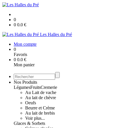
0
0
0.0
€
Les Halles du Pré
Mon compte
0
Favoris
0
0.0
€
Mon panier
Nos Produits
Légumes
Fruits
Cremerie
Au Lait de vache
Au lait de chèvre
Oeufs
Beurre et Crème
Au lait de brebis
Voir plus...
Glaces & Sorbets