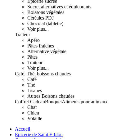
Epicerie sucrée
Sucre, alternatives et édulcorants
Boissons végétales
Céréales PDJ
Chocolat (tablette)
Voir plus...
Traiteur
Apéro
Pâtes fraiches
Alternative végétale
Pâtes
Traiteur
Voir plus...
Café, Thé, boissons chaudes
Café
Thé
Tisanes
Autres Boisons chaudes
Coffret Cadeau
Bouquet
Aliments pour animaux
Chat
Chien
Volaille
Accueil
Epicerie de Saint Erblon