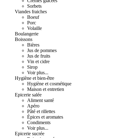
Crèmes glacées
Sorbets
Viandes fraiches
Boeuf
Porc
Volaille
Boulangerie
Boissons
Bières
Jus de pommes
Jus de fruits
Vin et cidre
Sirop
Voir plus...
Hygiène et bien-être
Hygiène et cosmétique
Maison et entretien
Epicerie salée
Aliment santé
Apéro
Pâté et rillettes
Épices et aromates
Condiments
Voir plus...
Epicerie sucrée