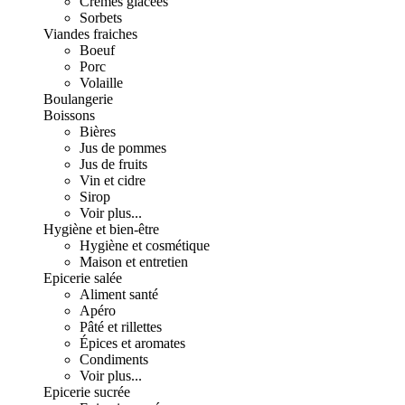
Crèmes glacées
Sorbets
Viandes fraiches
Boeuf
Porc
Volaille
Boulangerie
Boissons
Bières
Jus de pommes
Jus de fruits
Vin et cidre
Sirop
Voir plus...
Hygiène et bien-être
Hygiène et cosmétique
Maison et entretien
Epicerie salée
Aliment santé
Apéro
Pâté et rillettes
Épices et aromates
Condiments
Voir plus...
Epicerie sucrée