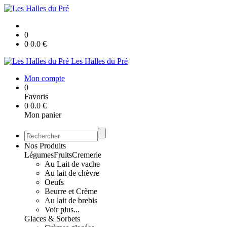
0
0
0.0
€
Les Halles du Pré
Mon compte
0
Favoris
0
0.0
€
Mon panier
Nos Produits
Légumes
Fruits
Cremerie
Au Lait de vache
Au lait de chèvre
Oeufs
Beurre et Crème
Au lait de brebis
Voir plus...
Glaces & Sorbets