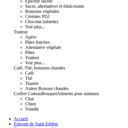
Epicerie sucrée
Sucre, alternatives et édulcorants
Boissons végétales
Céréales PDJ
Chocolat (tablette)
Voir plus...
Traiteur
Apéro
Pâtes fraiches
Alternative végétale
Pâtes
Traiteur
Voir plus...
Café, Thé, boissons chaudes
Café
Thé
Tisanes
Autres Boisons chaudes
Coffret Cadeau
Bouquet
Aliments pour animaux
Chat
Chien
Volaille
Accueil
Epicerie de Saint Erblon