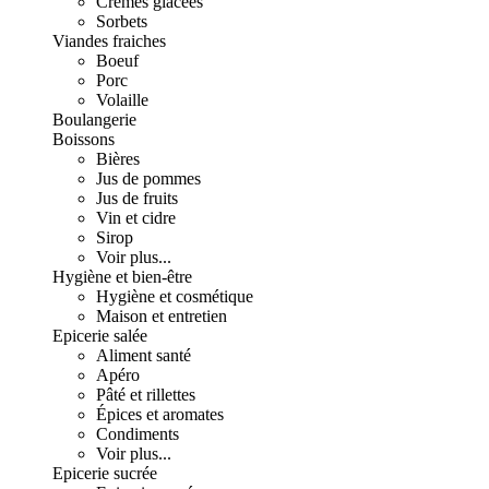
Crèmes glacées
Sorbets
Viandes fraiches
Boeuf
Porc
Volaille
Boulangerie
Boissons
Bières
Jus de pommes
Jus de fruits
Vin et cidre
Sirop
Voir plus...
Hygiène et bien-être
Hygiène et cosmétique
Maison et entretien
Epicerie salée
Aliment santé
Apéro
Pâté et rillettes
Épices et aromates
Condiments
Voir plus...
Epicerie sucrée