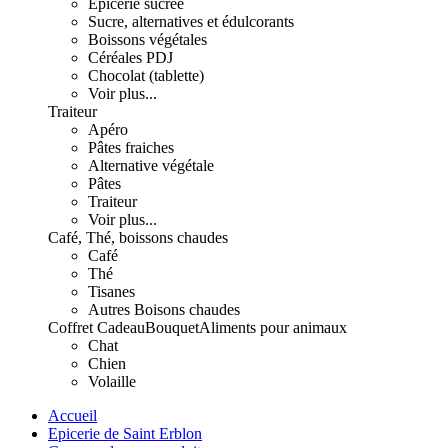
Epicerie sucrée
Sucre, alternatives et édulcorants
Boissons végétales
Céréales PDJ
Chocolat (tablette)
Voir plus...
Traiteur
Apéro
Pâtes fraiches
Alternative végétale
Pâtes
Traiteur
Voir plus...
Café, Thé, boissons chaudes
Café
Thé
Tisanes
Autres Boisons chaudes
Coffret Cadeau
Bouquet
Aliments pour animaux
Chat
Chien
Volaille
Accueil
Epicerie de Saint Erblon