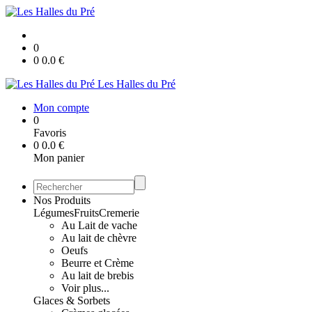
0
0
0.0
€
Les Halles du Pré
Mon compte
0
Favoris
0
0.0
€
Mon panier
Nos Produits
Légumes
Fruits
Cremerie
Au Lait de vache
Au lait de chèvre
Oeufs
Beurre et Crème
Au lait de brebis
Voir plus...
Glaces & Sorbets