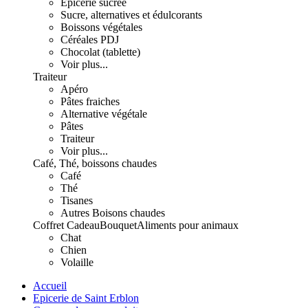
Epicerie sucrée
Sucre, alternatives et édulcorants
Boissons végétales
Céréales PDJ
Chocolat (tablette)
Voir plus...
Traiteur
Apéro
Pâtes fraiches
Alternative végétale
Pâtes
Traiteur
Voir plus...
Café, Thé, boissons chaudes
Café
Thé
Tisanes
Autres Boisons chaudes
Coffret Cadeau
Bouquet
Aliments pour animaux
Chat
Chien
Volaille
Accueil
Epicerie de Saint Erblon