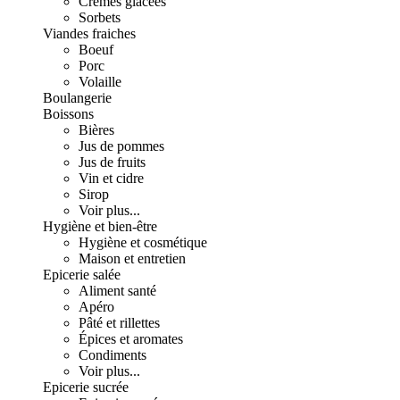
Crèmes glacées
Sorbets
Viandes fraiches
Boeuf
Porc
Volaille
Boulangerie
Boissons
Bières
Jus de pommes
Jus de fruits
Vin et cidre
Sirop
Voir plus...
Hygiène et bien-être
Hygiène et cosmétique
Maison et entretien
Epicerie salée
Aliment santé
Apéro
Pâté et rillettes
Épices et aromates
Condiments
Voir plus...
Epicerie sucrée