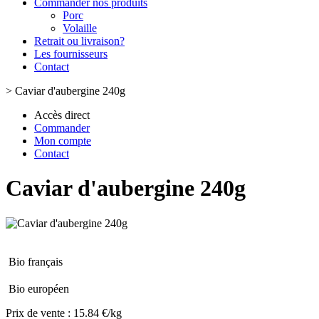
Commander nos produits
Porc
Volaille
Retrait ou livraison?
Les fournisseurs
Contact
>
Caviar d'aubergine 240g
Accès direct
Commander
Mon compte
Contact
Caviar d'aubergine 240g
Bio français
Bio européen
Prix de vente :
15.84 €/kg