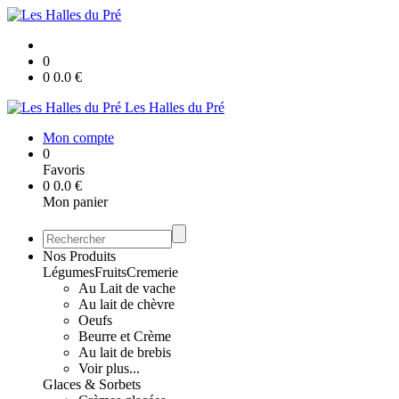
0
0
0.0
€
Les Halles du Pré
Mon compte
0
Favoris
0
0.0
€
Mon panier
Nos Produits
Légumes
Fruits
Cremerie
Au Lait de vache
Au lait de chèvre
Oeufs
Beurre et Crème
Au lait de brebis
Voir plus...
Glaces & Sorbets