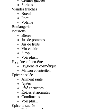
Crèmes glacées
Sorbets
Viandes fraiches
Boeuf
Porc
Volaille
Boulangerie
Boissons
Bières
Jus de pommes
Jus de fruits
Vin et cidre
Sirop
Voir plus...
Hygiène et bien-être
Hygiène et cosmétique
Maison et entretien
Epicerie salée
Aliment santé
Apéro
Pâté et rillettes
Épices et aromates
Condiments
Voir plus...
Epicerie sucrée