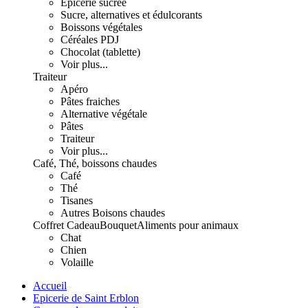
Epicerie sucrée
Sucre, alternatives et édulcorants
Boissons végétales
Céréales PDJ
Chocolat (tablette)
Voir plus...
Traiteur
Apéro
Pâtes fraiches
Alternative végétale
Pâtes
Traiteur
Voir plus...
Café, Thé, boissons chaudes
Café
Thé
Tisanes
Autres Boisons chaudes
Coffret Cadeau
Bouquet
Aliments pour animaux
Chat
Chien
Volaille
Accueil
Epicerie de Saint Erblon