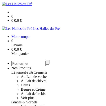
0
0
0.0
€
Les Halles du Pré
Mon compte
0
Favoris
0
0.0
€
Mon panier
Nos Produits
Légumes
Fruits
Cremerie
Au Lait de vache
Au lait de chèvre
Oeufs
Beurre et Crème
Au lait de brebis
Voir plus...
Glaces & Sorbets