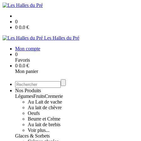
0
0
0.0
€
Les Halles du Pré
Mon compte
0
Favoris
0
0.0
€
Mon panier
Nos Produits
Légumes
Fruits
Cremerie
Au Lait de vache
Au lait de chèvre
Oeufs
Beurre et Crème
Au lait de brebis
Voir plus...
Glaces & Sorbets