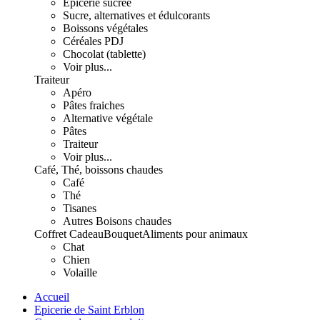
Epicerie sucrée
Sucre, alternatives et édulcorants
Boissons végétales
Céréales PDJ
Chocolat (tablette)
Voir plus...
Traiteur
Apéro
Pâtes fraiches
Alternative végétale
Pâtes
Traiteur
Voir plus...
Café, Thé, boissons chaudes
Café
Thé
Tisanes
Autres Boisons chaudes
Coffret Cadeau
Bouquet
Aliments pour animaux
Chat
Chien
Volaille
Accueil
Epicerie de Saint Erblon