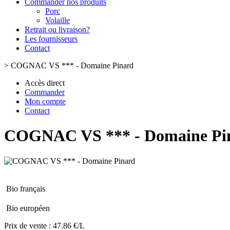
Commander nos produits
Porc
Volaille
Retrait ou livraison?
Les fournisseurs
Contact
>
COGNAC VS *** - Domaine Pinard
Accès direct
Commander
Mon compte
Contact
COGNAC VS *** - Domaine Pi
Bio français
Bio européen
Prix de vente :
47.86 €/L