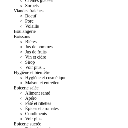
Crèmes glacées
Sorbets
Viandes fraiches
Boeuf
Porc
Volaille
Boulangerie
Boissons
Bières
Jus de pommes
Jus de fruits
Vin et cidre
Sirop
Voir plus...
Hygiène et bien-être
Hygiène et cosmétique
Maison et entretien
Epicerie salée
Aliment santé
Apéro
Pâté et rillettes
Épices et aromates
Condiments
Voir plus...
Epicerie sucrée