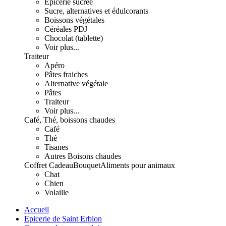
Epicerie sucrée
Sucre, alternatives et édulcorants
Boissons végétales
Céréales PDJ
Chocolat (tablette)
Voir plus...
Traiteur
Apéro
Pâtes fraiches
Alternative végétale
Pâtes
Traiteur
Voir plus...
Café, Thé, boissons chaudes
Café
Thé
Tisanes
Autres Boisons chaudes
Coffret Cadeau
Bouquet
Aliments pour animaux
Chat
Chien
Volaille
Accueil
Epicerie de Saint Erblon