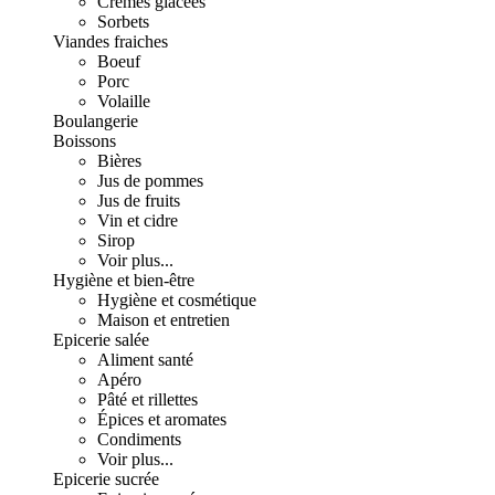
Crèmes glacées
Sorbets
Viandes fraiches
Boeuf
Porc
Volaille
Boulangerie
Boissons
Bières
Jus de pommes
Jus de fruits
Vin et cidre
Sirop
Voir plus...
Hygiène et bien-être
Hygiène et cosmétique
Maison et entretien
Epicerie salée
Aliment santé
Apéro
Pâté et rillettes
Épices et aromates
Condiments
Voir plus...
Epicerie sucrée