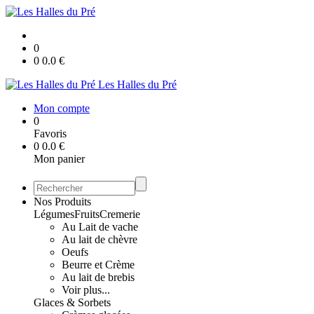
0
0
0.0
€
Les Halles du Pré
Mon compte
0
Favoris
0
0.0
€
Mon panier
Nos Produits
Légumes
Fruits
Cremerie
Au Lait de vache
Au lait de chèvre
Oeufs
Beurre et Crème
Au lait de brebis
Voir plus...
Glaces & Sorbets