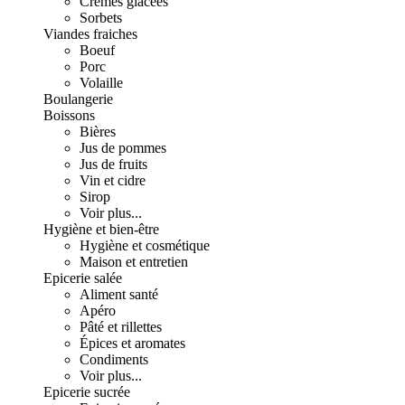
Crèmes glacées
Sorbets
Viandes fraiches
Boeuf
Porc
Volaille
Boulangerie
Boissons
Bières
Jus de pommes
Jus de fruits
Vin et cidre
Sirop
Voir plus...
Hygiène et bien-être
Hygiène et cosmétique
Maison et entretien
Epicerie salée
Aliment santé
Apéro
Pâté et rillettes
Épices et aromates
Condiments
Voir plus...
Epicerie sucrée