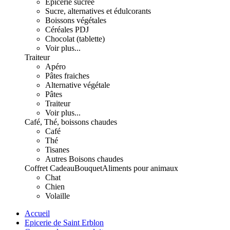
Epicerie sucrée
Sucre, alternatives et édulcorants
Boissons végétales
Céréales PDJ
Chocolat (tablette)
Voir plus...
Traiteur
Apéro
Pâtes fraiches
Alternative végétale
Pâtes
Traiteur
Voir plus...
Café, Thé, boissons chaudes
Café
Thé
Tisanes
Autres Boisons chaudes
Coffret Cadeau
Bouquet
Aliments pour animaux
Chat
Chien
Volaille
Accueil
Epicerie de Saint Erblon