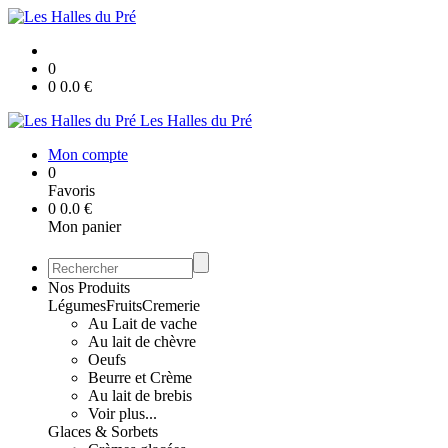
0
0
0.0
€
Les Halles du Pré
Mon compte
0
Favoris
0
0.0
€
Mon panier
Nos Produits
Légumes
Fruits
Cremerie
Au Lait de vache
Au lait de chèvre
Oeufs
Beurre et Crème
Au lait de brebis
Voir plus...
Glaces & Sorbets