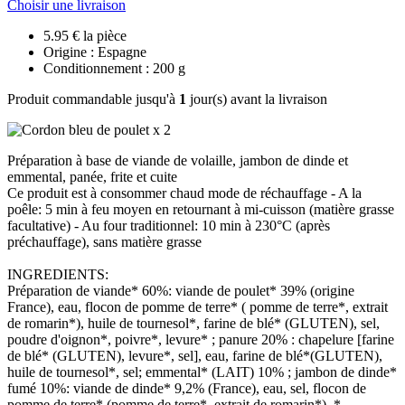
Choisir une livraison
5.95 € la pièce
Origine : Espagne
Conditionnement : 200 g
Produit commandable jusqu'à
1
jour(s) avant la livraison
Préparation à base de viande de volaille, jambon de dinde et
emmental, panée, frite et cuite
Ce produit est à consommer chaud mode de réchauffage - A la
poêle: 5 min à feu moyen en retournant à mi-cuisson (matière grasse
facultative) - Au four traditionnel: 10 min à 230°C (après
préchauffage), sans matière grasse
INGREDIENTS:
Préparation de viande* 60%: viande de poulet* 39% (origine
France), eau, flocon de pomme de terre* ( pomme de terre*, extrait
de romarin*), huile de tournesol*, farine de blé* (GLUTEN), sel,
poudre d'oignon*, poivre*, levure* ; panure 20% : chapelure [farine
de blé* (GLUTEN), levure*, sel], eau, farine de blé*(GLUTEN),
huile de tournesol*, sel; emmental* (LAIT) 10% ; jambon de dinde*
fumé 10%: viande de dinde* 9,2% (France), eau, sel, flocon de
pomme de terre* (pomme de terre*, extrait de romarin*). *