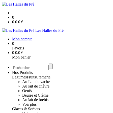
0
0
0.0
€
Les Halles du Pré
Mon compte
0
Favoris
0
0.0
€
Mon panier
Nos Produits
Légumes
Fruits
Cremerie
Au Lait de vache
Au lait de chèvre
Oeufs
Beurre et Crème
Au lait de brebis
Voir plus...
Glaces & Sorbets