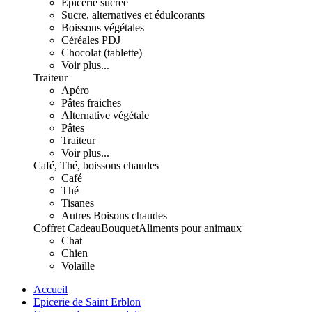
Epicerie sucrée
Sucre, alternatives et édulcorants
Boissons végétales
Céréales PDJ
Chocolat (tablette)
Voir plus...
Traiteur
Apéro
Pâtes fraiches
Alternative végétale
Pâtes
Traiteur
Voir plus...
Café, Thé, boissons chaudes
Café
Thé
Tisanes
Autres Boisons chaudes
Coffret Cadeau
Bouquet
Aliments pour animaux
Chat
Chien
Volaille
Accueil
Epicerie de Saint Erblon