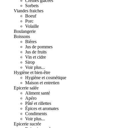
Crèmes glacées
Sorbets
Viandes fraiches
Boeuf
Porc
Volaille
Boulangerie
Boissons
Bières
Jus de pommes
Jus de fruits
Vin et cidre
Sirop
Voir plus...
Hygiène et bien-être
Hygiène et cosmétique
Maison et entretien
Epicerie salée
Aliment santé
Apéro
Pâté et rillettes
Épices et aromates
Condiments
Voir plus...
Epicerie sucrée