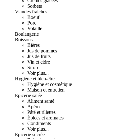
Crèmes glacées
Sorbets
Viandes fraiches
Boeuf
Porc
Volaille
Boulangerie
Boissons
Bières
Jus de pommes
Jus de fruits
Vin et cidre
Sirop
Voir plus...
Hygiène et bien-être
Hygiène et cosmétique
Maison et entretien
Epicerie salée
Aliment santé
Apéro
Pâté et rillettes
Épices et aromates
Condiments
Voir plus...
Epicerie sucrée