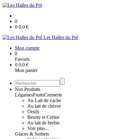
0
0
0.0
€
Les Halles du Pré
Mon compte
0
Favoris
0
0.0
€
Mon panier
Nos Produits
Légumes
Fruits
Cremerie
Au Lait de vache
Au lait de chèvre
Oeufs
Beurre et Crème
Au lait de brebis
Voir plus...
Glaces & Sorbets