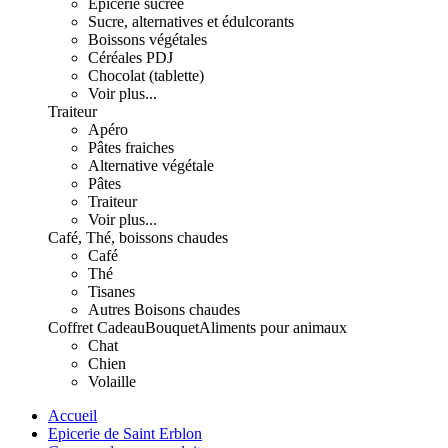
Epicerie sucrée
Sucre, alternatives et édulcorants
Boissons végétales
Céréales PDJ
Chocolat (tablette)
Voir plus...
Traiteur
Apéro
Pâtes fraiches
Alternative végétale
Pâtes
Traiteur
Voir plus...
Café, Thé, boissons chaudes
Café
Thé
Tisanes
Autres Boisons chaudes
Coffret Cadeau
Bouquet
Aliments pour animaux
Chat
Chien
Volaille
Accueil
Epicerie de Saint Erblon