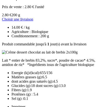
Prix de vente :
2.80 € l'unité
2.80 €
200 g
Choisir une livraison
14.00 € / kg
Agriculture : Biologique
Conditionnement : 200 g
Produit commandable jusqu'à
1
jour(s) avant la livraison
Lait * entier de brebis 83,2%, sucre*, poudre de cacao* 4.5%,
amidon de riz* *Ingrédients issus de l'agriculture biologique
Energie (kj)/(kcal):655/156
Matières grasses (g):6.5
dont acides gras saturés (g):4.5
Glucides (g):18 dont sucres (g):13.0
Fibres (g):1.9
Protéines (g) : 5.4
Sel (g) :0.1
Imprimer