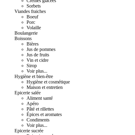
Crèmes glacées
Sorbets
Viandes fraiches
Boeuf
Porc
Volaille
Boulangerie
Boissons
Bières
Jus de pommes
Jus de fruits
Vin et cidre
Sirop
Voir plus...
Hygiène et bien-être
Hygiène et cosmétique
Maison et entretien
Epicerie salée
Aliment santé
Apéro
Pâté et rillettes
Épices et aromates
Condiments
Voir plus...
Epicerie sucrée