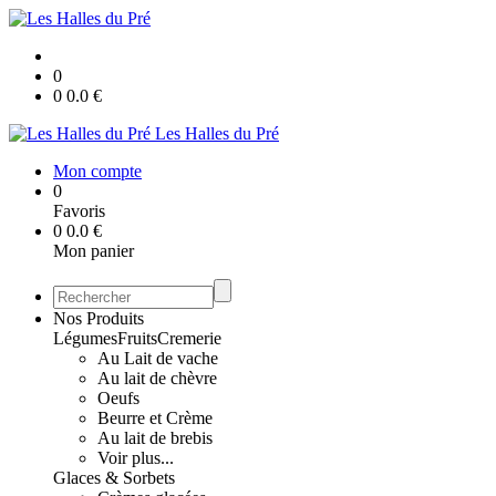
0
0
0.0
€
Les Halles du Pré
Mon compte
0
Favoris
0
0.0
€
Mon panier
Nos Produits
Légumes
Fruits
Cremerie
Au Lait de vache
Au lait de chèvre
Oeufs
Beurre et Crème
Au lait de brebis
Voir plus...
Glaces & Sorbets