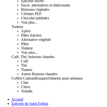
Epicerie sucrée
Sucre, alternatives et édulcorants
Boissons végétales
Céréales PDJ
Chocolat (tablette)
Voir plus...
Traiteur
Apéro
Pâtes fraiches
Alternative végétale
Pâtes
Traiteur
Voir plus...
Café, Thé, boissons chaudes
Café
Thé
Tisanes
Autres Boisons chaudes
Coffret Cadeau
Bouquet
Aliments pour animaux
Chat
Chien
Volaille
Accueil
Epicerie de Saint Erblon