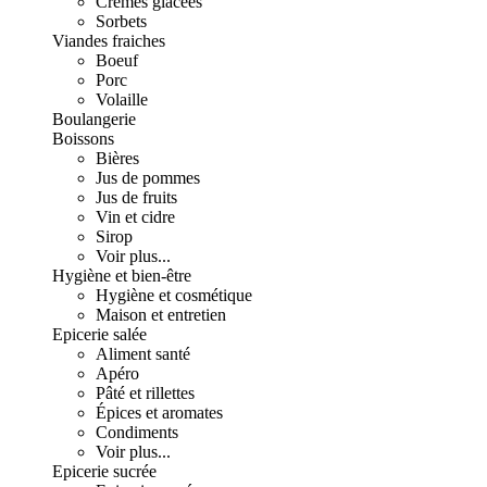
Crèmes glacées
Sorbets
Viandes fraiches
Boeuf
Porc
Volaille
Boulangerie
Boissons
Bières
Jus de pommes
Jus de fruits
Vin et cidre
Sirop
Voir plus...
Hygiène et bien-être
Hygiène et cosmétique
Maison et entretien
Epicerie salée
Aliment santé
Apéro
Pâté et rillettes
Épices et aromates
Condiments
Voir plus...
Epicerie sucrée