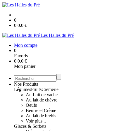
0
0
0.0
€
Les Halles du Pré
Mon compte
0
Favoris
0
0.0
€
Mon panier
Nos Produits
Légumes
Fruits
Cremerie
Au Lait de vache
Au lait de chèvre
Oeufs
Beurre et Crème
Au lait de brebis
Voir plus...
Glaces & Sorbets