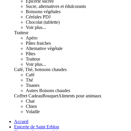
Epicerie sucrée
Sucre, alternatives et édulcorants
Boissons végétales
Céréales PDJ
Chocolat (tablette)
Voir plus...
Traiteur
Apéro
Pâtes fraiches
Alternative végétale
Pâtes
Traiteur
Voir plus...
Café, Thé, boissons chaudes
Café
Thé
Tisanes
Autres Boisons chaudes
Coffret Cadeau
Bouquet
Aliments pour animaux
Chat
Chien
Volaille
Accueil
Epicerie de Saint Erblon