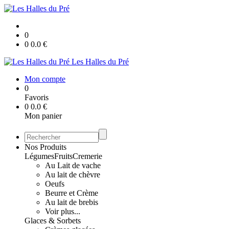
0
0
0.0
€
Les Halles du Pré
Mon compte
0
Favoris
0
0.0
€
Mon panier
Nos Produits
Légumes
Fruits
Cremerie
Au Lait de vache
Au lait de chèvre
Oeufs
Beurre et Crème
Au lait de brebis
Voir plus...
Glaces & Sorbets