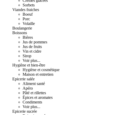
Crèmes glacées
Sorbets
Viandes fraiches
Boeuf
Porc
Volaille
Boulangerie
Boissons
Bières
Jus de pommes
Jus de fruits
Vin et cidre
Sirop
Voir plus...
Hygiène et bien-être
Hygiène et cosmétique
Maison et entretien
Epicerie salée
Aliment santé
Apéro
Pâté et rillettes
Épices et aromates
Condiments
Voir plus...
Epicerie sucrée