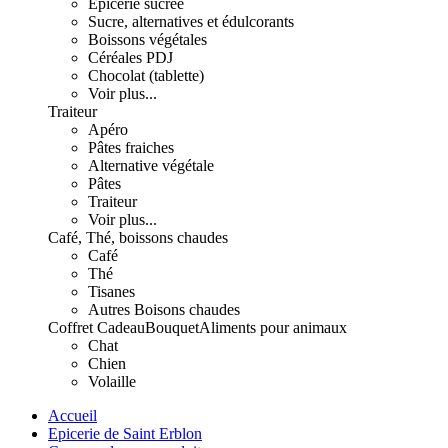
Epicerie sucrée
Sucre, alternatives et édulcorants
Boissons végétales
Céréales PDJ
Chocolat (tablette)
Voir plus...
Traiteur
Apéro
Pâtes fraiches
Alternative végétale
Pâtes
Traiteur
Voir plus...
Café, Thé, boissons chaudes
Café
Thé
Tisanes
Autres Boisons chaudes
Coffret Cadeau
Bouquet
Aliments pour animaux
Chat
Chien
Volaille
Accueil
Epicerie de Saint Erblon