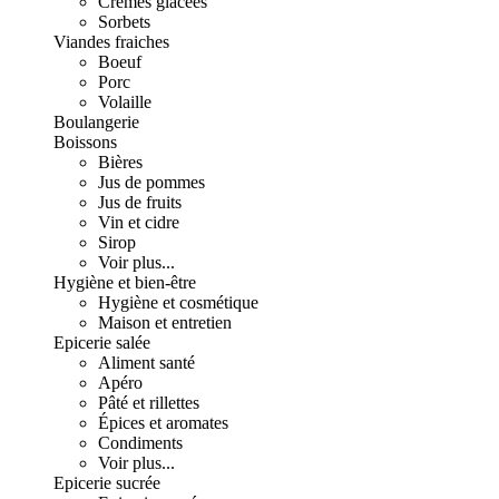
Crèmes glacées
Sorbets
Viandes fraiches
Boeuf
Porc
Volaille
Boulangerie
Boissons
Bières
Jus de pommes
Jus de fruits
Vin et cidre
Sirop
Voir plus...
Hygiène et bien-être
Hygiène et cosmétique
Maison et entretien
Epicerie salée
Aliment santé
Apéro
Pâté et rillettes
Épices et aromates
Condiments
Voir plus...
Epicerie sucrée