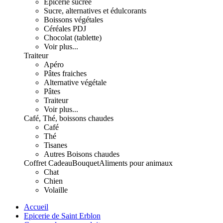
Epicerie sucrée
Sucre, alternatives et édulcorants
Boissons végétales
Céréales PDJ
Chocolat (tablette)
Voir plus...
Traiteur
Apéro
Pâtes fraiches
Alternative végétale
Pâtes
Traiteur
Voir plus...
Café, Thé, boissons chaudes
Café
Thé
Tisanes
Autres Boisons chaudes
Coffret Cadeau
Bouquet
Aliments pour animaux
Chat
Chien
Volaille
Accueil
Epicerie de Saint Erblon