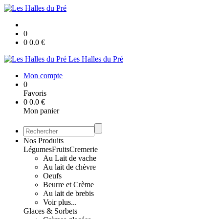
0
0
0.0
€
Les Halles du Pré
Mon compte
0
Favoris
0
0.0
€
Mon panier
Nos Produits
Légumes
Fruits
Cremerie
Au Lait de vache
Au lait de chèvre
Oeufs
Beurre et Crème
Au lait de brebis
Voir plus...
Glaces & Sorbets