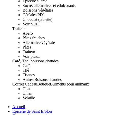
Epicerie sucrée
Sucre, alternatives et édulcorants
Boissons végétales
Céréales PDJ
Chocolat (tablette)
Voir plus...
Traiteur
Apéro
Pâtes fraiches
Alternative végétale
Pâtes
Traiteur
Voir plus...
Café, Thé, boissons chaudes
Café
Thé
Tisanes
Autres Boisons chaudes
Coffret Cadeau
Bouquet
Aliments pour animaux
Chat
Chien
Volaille
Accueil
Epicerie de Saint Erblon