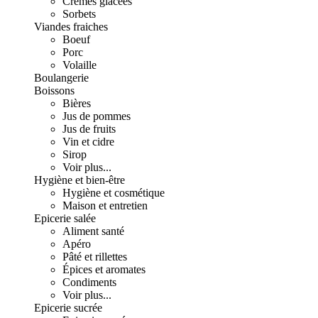
Crèmes glacées
Sorbets
Viandes fraiches
Boeuf
Porc
Volaille
Boulangerie
Boissons
Bières
Jus de pommes
Jus de fruits
Vin et cidre
Sirop
Voir plus...
Hygiène et bien-être
Hygiène et cosmétique
Maison et entretien
Epicerie salée
Aliment santé
Apéro
Pâté et rillettes
Épices et aromates
Condiments
Voir plus...
Epicerie sucrée