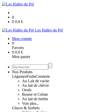
0
0
0.0
€
Les Halles du Pré
Mon compte
0
Favoris
0
0.0
€
Mon panier
Nos Produits
Légumes
Fruits
Cremerie
Au Lait de vache
Au lait de chèvre
Oeufs
Beurre et Crème
Au lait de brebis
Voir plus...
Glaces & Sorbets