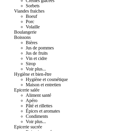
Crèmes glacées
Sorbets
Viandes fraiches
Boeuf
Porc
Volaille
Boulangerie
Boissons
Bières
Jus de pommes
Jus de fruits
Vin et cidre
Sirop
Voir plus...
Hygiène et bien-être
Hygiène et cosmétique
Maison et entretien
Epicerie salée
Aliment santé
Apéro
Pâté et rillettes
Épices et aromates
Condiments
Voir plus...
Epicerie sucrée