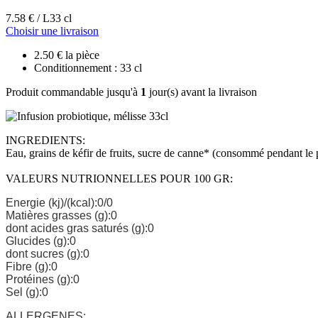
7.58 € / L
33 cl
Choisir une livraison
2.50 € la pièce
Conditionnement : 33 cl
Produit commandable jusqu'à
1
jour(s) avant la livraison
INGREDIENTS:
Eau, grains de kéfir de fruits, sucre de canne* (consommé pendant le pr
VALEURS NUTRIONNELLES POUR 100 GR:
Energie (kj)/(kcal):0/0
Matières grasses (g):0
dont acides gras saturés (g):0
Glucides (g):0
dont sucres (g):0
Fibre (g):0
Protéines (g):0
Sel (g):0
ALLERGENES: