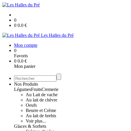
0
0
0.0
€
Les Halles du Pré
Mon compte
0
Favoris
0
0.0
€
Mon panier
Nos Produits
Légumes
Fruits
Cremerie
Au Lait de vache
Au lait de chèvre
Oeufs
Beurre et Crème
Au lait de brebis
Voir plus...
Glaces & Sorbets