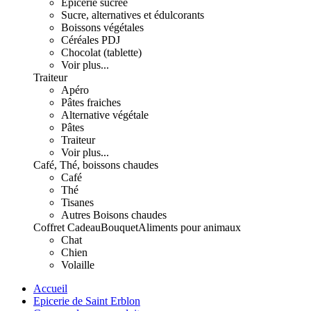
Epicerie sucrée
Sucre, alternatives et édulcorants
Boissons végétales
Céréales PDJ
Chocolat (tablette)
Voir plus...
Traiteur
Apéro
Pâtes fraiches
Alternative végétale
Pâtes
Traiteur
Voir plus...
Café, Thé, boissons chaudes
Café
Thé
Tisanes
Autres Boisons chaudes
Coffret Cadeau
Bouquet
Aliments pour animaux
Chat
Chien
Volaille
Accueil
Epicerie de Saint Erblon