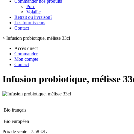
Commander nos produits
Porc
Volaille
Retrait ou livraison?
Les fournisseurs
Contact
>
Infusion probiotique, mélisse 33cl
Accès direct
Commander
Mon compte
Contact
Infusion probiotique, mélisse 33
Bio français
Bio européen
Prix de vente :
7.58 €/L