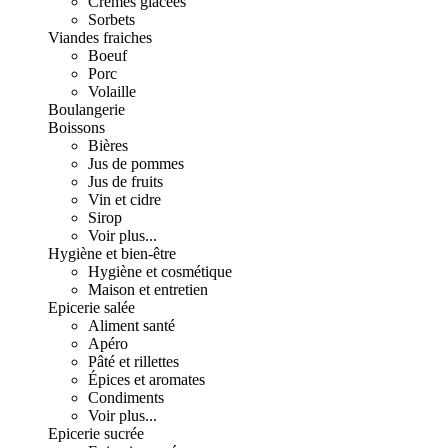
Crèmes glacées
Sorbets
Viandes fraiches
Boeuf
Porc
Volaille
Boulangerie
Boissons
Bières
Jus de pommes
Jus de fruits
Vin et cidre
Sirop
Voir plus...
Hygiène et bien-être
Hygiène et cosmétique
Maison et entretien
Epicerie salée
Aliment santé
Apéro
Pâté et rillettes
Épices et aromates
Condiments
Voir plus...
Epicerie sucrée