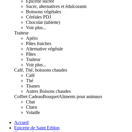
Epicerie sucrée
Sucre, alternatives et édulcorants
Boissons végétales
Céréales PDJ
Chocolat (tablette)
Voir plus...
Traiteur
Apéro
Pâtes fraiches
Alternative végétale
Pâtes
Traiteur
Voir plus...
Café, Thé, boissons chaudes
Café
Thé
Tisanes
Autres Boisons chaudes
Coffret Cadeau
Bouquet
Aliments pour animaux
Chat
Chien
Volaille
Accueil
Epicerie de Saint Erblon