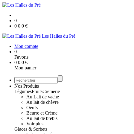
0
0
0.0
€
Les Halles du Pré
Mon compte
0
Favoris
0
0.0
€
Mon panier
Nos Produits
Légumes
Fruits
Cremerie
Au Lait de vache
Au lait de chèvre
Oeufs
Beurre et Crème
Au lait de brebis
Voir plus...
Glaces & Sorbets