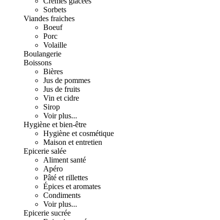
Crèmes glacées
Sorbets
Viandes fraiches
Boeuf
Porc
Volaille
Boulangerie
Boissons
Bières
Jus de pommes
Jus de fruits
Vin et cidre
Sirop
Voir plus...
Hygiène et bien-être
Hygiène et cosmétique
Maison et entretien
Epicerie salée
Aliment santé
Apéro
Pâté et rillettes
Épices et aromates
Condiments
Voir plus...
Epicerie sucrée