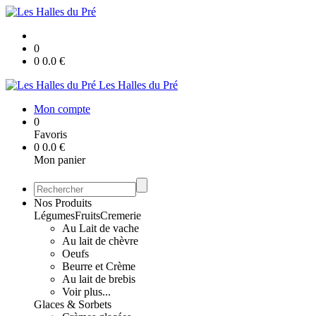
0
0
0.0
€
Les Halles du Pré
Mon compte
0
Favoris
0
0.0
€
Mon panier
Nos Produits
Légumes
Fruits
Cremerie
Au Lait de vache
Au lait de chèvre
Oeufs
Beurre et Crème
Au lait de brebis
Voir plus...
Glaces & Sorbets