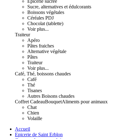
Epicerie sucrée
Sucre, alternatives et édulcorants
Boissons végétales
Céréales PDJ
Chocolat (tablette)
Voir plus...
Traiteur
Apéro
Pâtes fraiches
Alternative végétale
Pâtes
Traiteur
Voir plus...
Café, Thé, boissons chaudes
Café
Thé
Tisanes
Autres Boisons chaudes
Coffret Cadeau
Bouquet
Aliments pour animaux
Chat
Chien
Volaille
Accueil
Epicerie de Saint Erblon