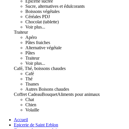
Epicerie sucrée
Sucre, alternatives et édulcorants
Boissons végétales
Céréales PDJ
Chocolat (tablette)
Voir plus...
Traiteur
Apéro
Pâtes fraiches
Alternative végétale
Pâtes
Traiteur
Voir plus...
Café, Thé, boissons chaudes
Café
Thé
Tisanes
Autres Boisons chaudes
Coffret Cadeau
Bouquet
Aliments pour animaux
Chat
Chien
Volaille
Accueil
Epicerie de Saint Erblon