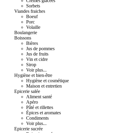
Crèmes glacées
Sorbets
Viandes fraiches
Boeuf
Porc
Volaille
Boulangerie
Boissons
Bières
Jus de pommes
Jus de fruits
Vin et cidre
Sirop
Voir plus...
Hygiène et bien-être
Hygiène et cosmétique
Maison et entretien
Epicerie salée
Aliment santé
Apéro
Pâté et rillettes
Épices et aromates
Condiments
Voir plus...
Epicerie sucrée