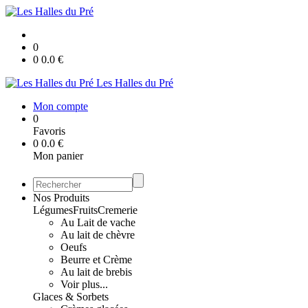
0
0
0.0
€
Les Halles du Pré
Mon compte
0
Favoris
0
0.0
€
Mon panier
Nos Produits
Légumes
Fruits
Cremerie
Au Lait de vache
Au lait de chèvre
Oeufs
Beurre et Crème
Au lait de brebis
Voir plus...
Glaces & Sorbets