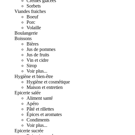
Crèmes glacées
Sorbets
Viandes fraiches
Boeuf
Porc
Volaille
Boulangerie
Boissons
Bières
Jus de pommes
Jus de fruits
Vin et cidre
Sirop
Voir plus...
Hygiène et bien-être
Hygiène et cosmétique
Maison et entretien
Epicerie salée
Aliment santé
Apéro
Pâté et rillettes
Épices et aromates
Condiments
Voir plus...
Epicerie sucrée