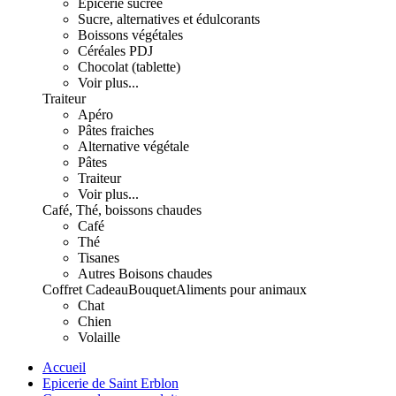
Epicerie sucrée
Sucre, alternatives et édulcorants
Boissons végétales
Céréales PDJ
Chocolat (tablette)
Voir plus...
Traiteur
Apéro
Pâtes fraiches
Alternative végétale
Pâtes
Traiteur
Voir plus...
Café, Thé, boissons chaudes
Café
Thé
Tisanes
Autres Boisons chaudes
Coffret Cadeau
Bouquet
Aliments pour animaux
Chat
Chien
Volaille
Accueil
Epicerie de Saint Erblon