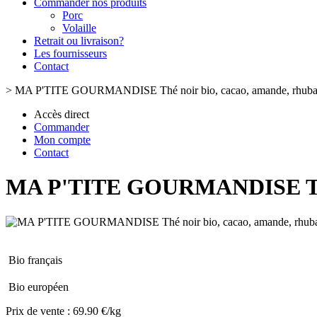
Commander nos produits
Porc
Volaille
Retrait ou livraison?
Les fournisseurs
Contact
>
MA P'TITE GOURMANDISE Thé noir bio, cacao, amande, rhuba
Accès direct
Commander
Mon compte
Contact
MA P'TITE GOURMANDISE Thé n
Bio français
Bio européen
Prix de vente :
69.90 €/kg