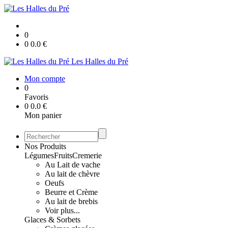
0
0
0.0
€
Les Halles du Pré
Mon compte
0
Favoris
0
0.0
€
Mon panier
Nos Produits
Légumes
Fruits
Cremerie
Au Lait de vache
Au lait de chèvre
Oeufs
Beurre et Crème
Au lait de brebis
Voir plus...
Glaces & Sorbets