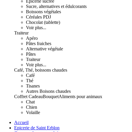
Epicerie sucrée
Sucre, alternatives et édulcorants
Boissons végétales
Céréales PDJ
Chocolat (tablette)
Voir plus...
Traiteur
Apéro
Pâtes fraiches
Alternative végétale
Pâtes
Traiteur
Voir plus...
Café, Thé, boissons chaudes
Café
Thé
Tisanes
Autres Boisons chaudes
Coffret Cadeau
Bouquet
Aliments pour animaux
Chat
Chien
Volaille
Accueil
Epicerie de Saint Erblon