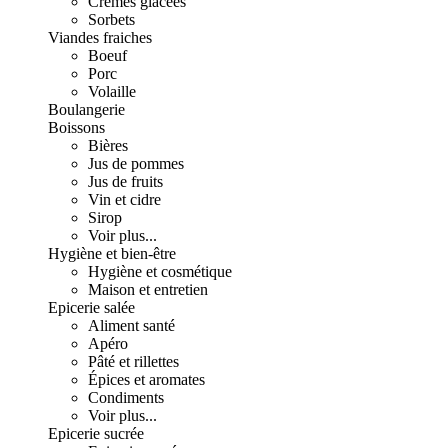
Crèmes glacées
Sorbets
Viandes fraiches
Boeuf
Porc
Volaille
Boulangerie
Boissons
Bières
Jus de pommes
Jus de fruits
Vin et cidre
Sirop
Voir plus...
Hygiène et bien-être
Hygiène et cosmétique
Maison et entretien
Epicerie salée
Aliment santé
Apéro
Pâté et rillettes
Épices et aromates
Condiments
Voir plus...
Epicerie sucrée