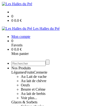
0
0
0.0
€
Les Halles du Pré
Mon compte
0
Favoris
0
0.0
€
Mon panier
Nos Produits
Légumes
Fruits
Cremerie
Au Lait de vache
Au lait de chèvre
Oeufs
Beurre et Crème
Au lait de brebis
Voir plus...
Glaces & Sorbets