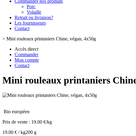
Commander nos produits
Porc
Volaille
Retrait ou livraison?
Les fournisseurs
Contact
>
Mini rouleaux printaniers Chine, végan, 4x50g
Accès direct
Commander
Mon compte
Contact
Mini rouleaux printaniers Chine
Bio européen
Prix de vente :
19.00 €/kg
19.00 € / kg
200 g