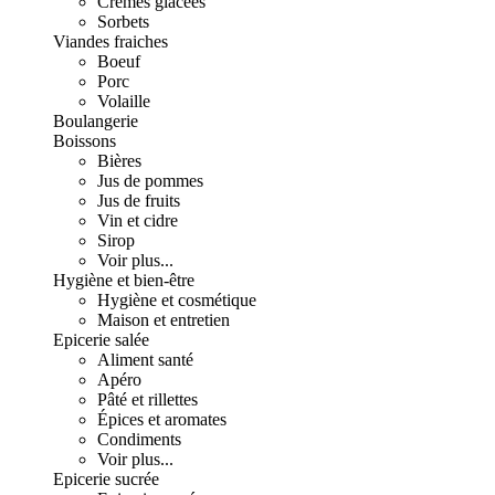
Crèmes glacées
Sorbets
Viandes fraiches
Boeuf
Porc
Volaille
Boulangerie
Boissons
Bières
Jus de pommes
Jus de fruits
Vin et cidre
Sirop
Voir plus...
Hygiène et bien-être
Hygiène et cosmétique
Maison et entretien
Epicerie salée
Aliment santé
Apéro
Pâté et rillettes
Épices et aromates
Condiments
Voir plus...
Epicerie sucrée