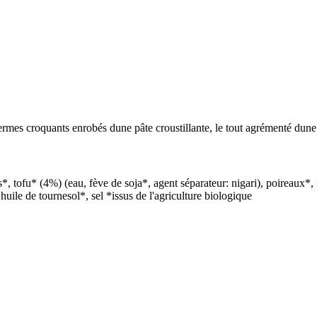
germes croquants enrobés dune pâte croustillante, le tout agrémenté d
, tofu* (4%) (eau, fève de soja*, agent séparateur: nigari), poireaux*, 
 huile de tournesol*, sel *issus de l'agriculture biologique