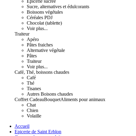
Epicerie sucrée
Sucre, alternatives et édulcorants
Boissons végétales
Céréales PDJ
Chocolat (tablette)
Voir plus...
Traiteur
Apéro
Pâtes fraiches
Alternative végétale
Pâtes
Traiteur
Voir plus...
Café, Thé, boissons chaudes
Café
Thé
Tisanes
Autres Boisons chaudes
Coffret Cadeau
Bouquet
Aliments pour animaux
Chat
Chien
Volaille
Accueil
Epicerie de Saint Erblon