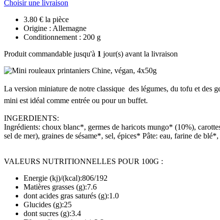
Choisir une livraison
3.80 € la pièce
Origine : Allemagne
Conditionnement : 200 g
Produit commandable jusqu'à
1
jour(s) avant la livraison
La version miniature de notre classique  des légumes, du tofu et des 
mini est idéal comme entrée ou pour un buffet.
INGERDIENTS:
Ingrédients: choux blanc*, germes de haricots mungo* (10%), carottes*
sel de mer), graines de sésame*, sel, épices* Pâte: eau, farine de blé*,
VALEURS NUTRITIONNELLES POUR 100G :
Energie (kj)/(kcal):806/192
Matières grasses (g):7.6
dont acides gras saturés (g):1.0
Glucides (g):25
dont sucres (g):3.4