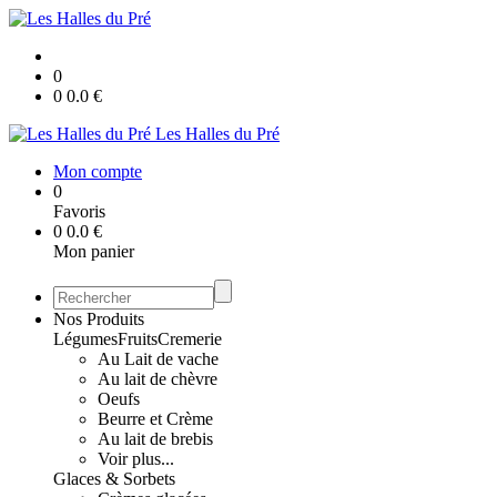
0
0
0.0
€
Les Halles du Pré
Mon compte
0
Favoris
0
0.0
€
Mon panier
Nos Produits
Légumes
Fruits
Cremerie
Au Lait de vache
Au lait de chèvre
Oeufs
Beurre et Crème
Au lait de brebis
Voir plus...
Glaces & Sorbets