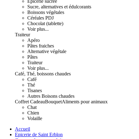
Epicerie sucrée
Sucre, alternatives et édulcorants
Boissons végétales
Céréales PDJ
Chocolat (tablette)
Voir plus...
Traiteur
Apéro
Pâtes fraiches
Alternative végétale
Pâtes
Traiteur
Voir plus...
Café, Thé, boissons chaudes
Café
Thé
Tisanes
Autres Boisons chaudes
Coffret Cadeau
Bouquet
Aliments pour animaux
Chat
Chien
Volaille
Accueil
Epicerie de Saint Erblon