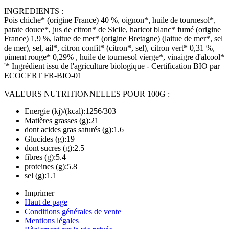
INGREDIENTS :
Pois chiche* (origine France) 40 %, oignon*, huile de tournesol*,
patate douce*, jus de citron* de Sicile, haricot blanc* fumé (origine
France) 1,9 %, laitue de mer* (origine Bretagne) (laitue de mer*, sel
de mer), sel, ail*, citron confit* (citron*, sel), citron vert* 0,31 %,
piment rouge* 0,29% , huile de tournesol vierge*, vinaigre d'alcool*
'* Ingrédient issu de l'agriculture biologique - Certification BIO par
ECOCERT FR-BIO-01
VALEURS NUTRITIONNELLES POUR 100G :
Energie (kj)/(kcal):1256/303
Matières grasses (g):21
dont acides gras saturés (g):1.6
Glucides (g):19
dont sucres (g):2.5
fibres (g):5.4
proteines (g):5.8
sel (g):1.1
Imprimer
Haut de page
Conditions générales de vente
Mentions légales