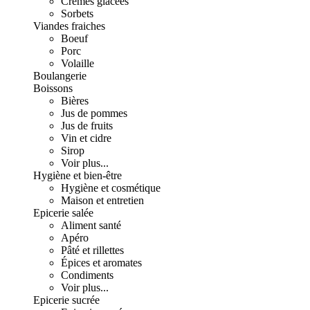
Crèmes glacées
Sorbets
Viandes fraiches
Boeuf
Porc
Volaille
Boulangerie
Boissons
Bières
Jus de pommes
Jus de fruits
Vin et cidre
Sirop
Voir plus...
Hygiène et bien-être
Hygiène et cosmétique
Maison et entretien
Epicerie salée
Aliment santé
Apéro
Pâté et rillettes
Épices et aromates
Condiments
Voir plus...
Epicerie sucrée