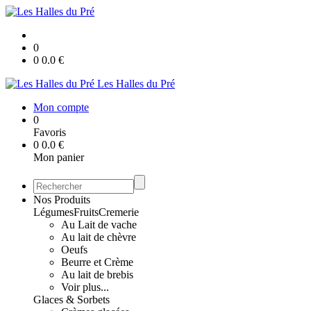
0
0
0.0
€
Les Halles du Pré
Mon compte
0
Favoris
0
0.0
€
Mon panier
Nos Produits
Légumes
Fruits
Cremerie
Au Lait de vache
Au lait de chèvre
Oeufs
Beurre et Crème
Au lait de brebis
Voir plus...
Glaces & Sorbets