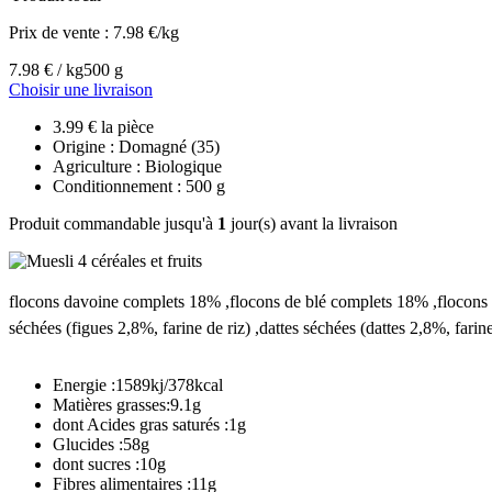
Prix de vente :
7.98 €/kg
7.98 € / kg
500 g
Choisir une livraison
3.99 € la pièce
Origine : Domagné (35)
Agriculture : Biologique
Conditionnement : 500 g
Produit commandable jusqu'à
1
jour(s) avant la livraison
flocons davoine complets 18% ,flocons de blé complets 18% ,flocons d
séchées (figues 2,8%, farine de riz) ,dattes séchées (dattes 2,8%, far
Energie :1589kj/378kcal
Matières grasses:9.1g
dont Acides gras saturés :1g
Glucides :58g
dont sucres :10g
Fibres alimentaires :11g