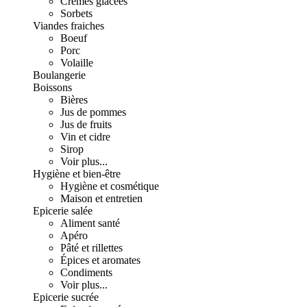
Crèmes glacées
Sorbets
Viandes fraiches
Boeuf
Porc
Volaille
Boulangerie
Boissons
Bières
Jus de pommes
Jus de fruits
Vin et cidre
Sirop
Voir plus...
Hygiène et bien-être
Hygiène et cosmétique
Maison et entretien
Epicerie salée
Aliment santé
Apéro
Pâté et rillettes
Épices et aromates
Condiments
Voir plus...
Epicerie sucrée