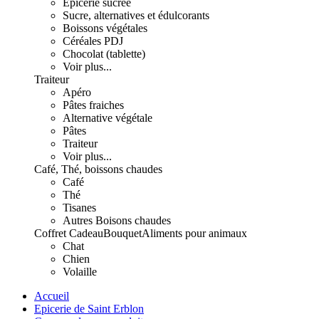
Epicerie sucrée
Sucre, alternatives et édulcorants
Boissons végétales
Céréales PDJ
Chocolat (tablette)
Voir plus...
Traiteur
Apéro
Pâtes fraiches
Alternative végétale
Pâtes
Traiteur
Voir plus...
Café, Thé, boissons chaudes
Café
Thé
Tisanes
Autres Boisons chaudes
Coffret Cadeau
Bouquet
Aliments pour animaux
Chat
Chien
Volaille
Accueil
Epicerie de Saint Erblon