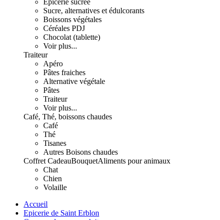
Epicerie sucrée
Sucre, alternatives et édulcorants
Boissons végétales
Céréales PDJ
Chocolat (tablette)
Voir plus...
Traiteur
Apéro
Pâtes fraiches
Alternative végétale
Pâtes
Traiteur
Voir plus...
Café, Thé, boissons chaudes
Café
Thé
Tisanes
Autres Boisons chaudes
Coffret Cadeau
Bouquet
Aliments pour animaux
Chat
Chien
Volaille
Accueil
Epicerie de Saint Erblon