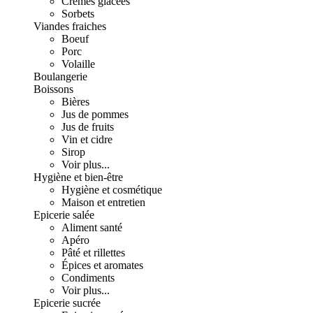
Crèmes glacées
Sorbets
Viandes fraiches
Boeuf
Porc
Volaille
Boulangerie
Boissons
Bières
Jus de pommes
Jus de fruits
Vin et cidre
Sirop
Voir plus...
Hygiène et bien-être
Hygiène et cosmétique
Maison et entretien
Epicerie salée
Aliment santé
Apéro
Pâté et rillettes
Épices et aromates
Condiments
Voir plus...
Epicerie sucrée