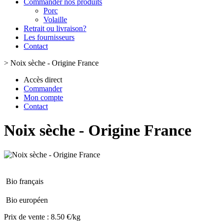
Commander nos produits
Porc
Volaille
Retrait ou livraison?
Les fournisseurs
Contact
>
Noix sèche - Origine France
Accès direct
Commander
Mon compte
Contact
Noix sèche - Origine France
Bio français
Bio européen
Prix de vente :
8.50 €/kg