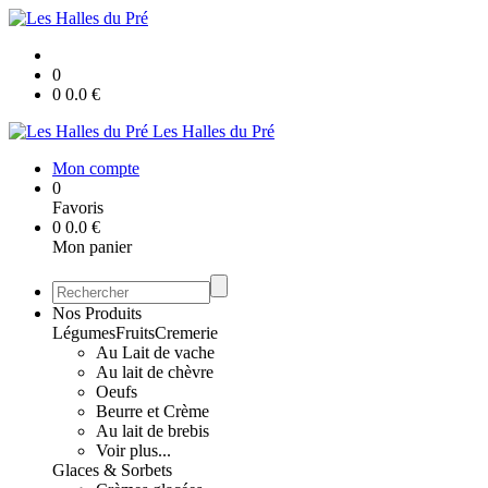
0
0
0.0
€
Les Halles du Pré
Mon compte
0
Favoris
0
0.0
€
Mon panier
Nos Produits
Légumes
Fruits
Cremerie
Au Lait de vache
Au lait de chèvre
Oeufs
Beurre et Crème
Au lait de brebis
Voir plus...
Glaces & Sorbets