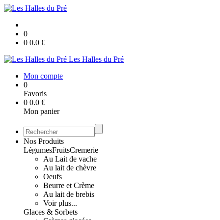
0
0
0.0
€
Les Halles du Pré
Mon compte
0
Favoris
0
0.0
€
Mon panier
Nos Produits
Légumes
Fruits
Cremerie
Au Lait de vache
Au lait de chèvre
Oeufs
Beurre et Crème
Au lait de brebis
Voir plus...
Glaces & Sorbets