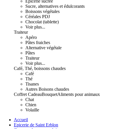
Epicerie sucrée
Sucre, alternatives et édulcorants
Boissons végétales
Céréales PDJ
Chocolat (tablette)
Voir plus...
Traiteur
Apéro
Pâtes fraiches
Alternative végétale
Pâtes
Traiteur
Voir plus...
Café, Thé, boissons chaudes
Café
Thé
Tisanes
Autres Boisons chaudes
Coffret Cadeau
Bouquet
Aliments pour animaux
Chat
Chien
Volaille
Accueil
Epicerie de Saint Erblon