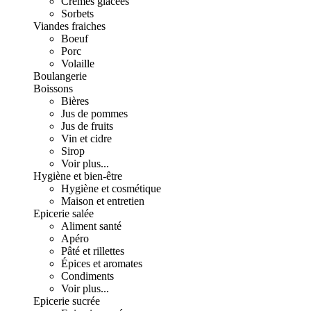
Crèmes glacées
Sorbets
Viandes fraiches
Boeuf
Porc
Volaille
Boulangerie
Boissons
Bières
Jus de pommes
Jus de fruits
Vin et cidre
Sirop
Voir plus...
Hygiène et bien-être
Hygiène et cosmétique
Maison et entretien
Epicerie salée
Aliment santé
Apéro
Pâté et rillettes
Épices et aromates
Condiments
Voir plus...
Epicerie sucrée