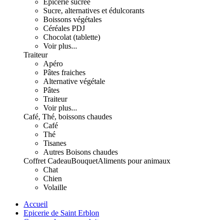
Epicerie sucrée
Sucre, alternatives et édulcorants
Boissons végétales
Céréales PDJ
Chocolat (tablette)
Voir plus...
Traiteur
Apéro
Pâtes fraiches
Alternative végétale
Pâtes
Traiteur
Voir plus...
Café, Thé, boissons chaudes
Café
Thé
Tisanes
Autres Boisons chaudes
Coffret Cadeau
Bouquet
Aliments pour animaux
Chat
Chien
Volaille
Accueil
Epicerie de Saint Erblon