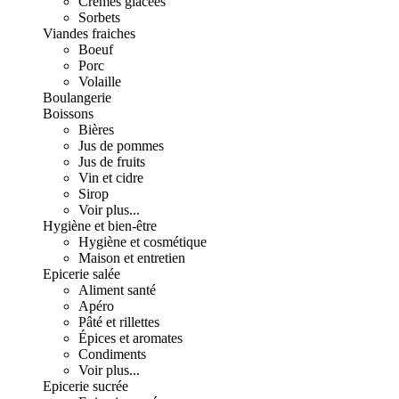
Crèmes glacées
Sorbets
Viandes fraiches
Boeuf
Porc
Volaille
Boulangerie
Boissons
Bières
Jus de pommes
Jus de fruits
Vin et cidre
Sirop
Voir plus...
Hygiène et bien-être
Hygiène et cosmétique
Maison et entretien
Epicerie salée
Aliment santé
Apéro
Pâté et rillettes
Épices et aromates
Condiments
Voir plus...
Epicerie sucrée