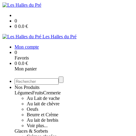
0
0
0.0
€
Les Halles du Pré
Mon compte
0
Favoris
0
0.0
€
Mon panier
Nos Produits
Légumes
Fruits
Cremerie
Au Lait de vache
Au lait de chèvre
Oeufs
Beurre et Crème
Au lait de brebis
Voir plus...
Glaces & Sorbets