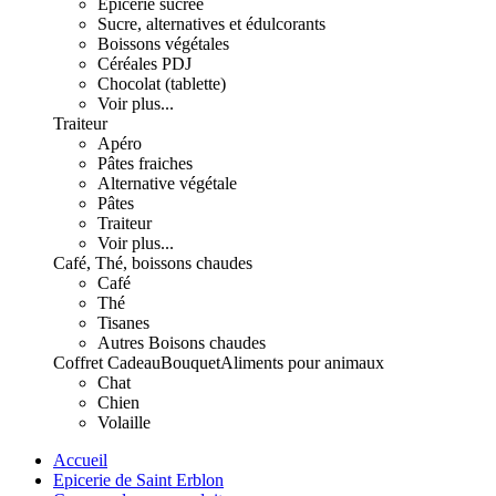
Epicerie sucrée
Sucre, alternatives et édulcorants
Boissons végétales
Céréales PDJ
Chocolat (tablette)
Voir plus...
Traiteur
Apéro
Pâtes fraiches
Alternative végétale
Pâtes
Traiteur
Voir plus...
Café, Thé, boissons chaudes
Café
Thé
Tisanes
Autres Boisons chaudes
Coffret Cadeau
Bouquet
Aliments pour animaux
Chat
Chien
Volaille
Accueil
Epicerie de Saint Erblon