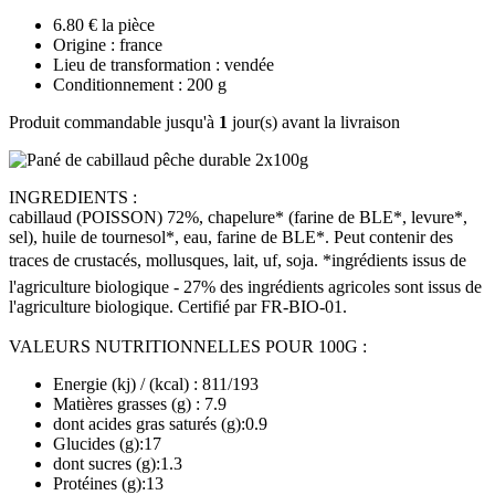
6.80 € la pièce
Origine : france
Lieu de transformation : vendée
Conditionnement : 200 g
Produit commandable jusqu'à
1
jour(s) avant la livraison
INGREDIENTS :
cabillaud (POISSON) 72%, chapelure* (farine de BLE*, levure*,
sel), huile de tournesol*, eau, farine de BLE*. Peut contenir des
traces de crustacés, mollusques, lait, uf, soja. *ingrédients issus de
l'agriculture biologique - 27% des ingrédients agricoles sont issus de
l'agriculture biologique. Certifié par FR-BIO-01.
VALEURS NUTRITIONNELLES POUR 100G :
Energie (kj) / (kcal) : 811/193
Matières grasses (g) : 7.9
dont acides gras saturés (g):0.9
Glucides (g):17
dont sucres (g):1.3
Protéines (g):13