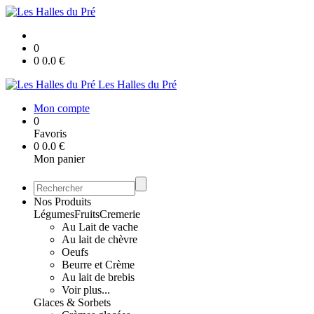
0
0
0.0
€
Les Halles du Pré
Mon compte
0
Favoris
0
0.0
€
Mon panier
Nos Produits
Légumes
Fruits
Cremerie
Au Lait de vache
Au lait de chèvre
Oeufs
Beurre et Crème
Au lait de brebis
Voir plus...
Glaces & Sorbets