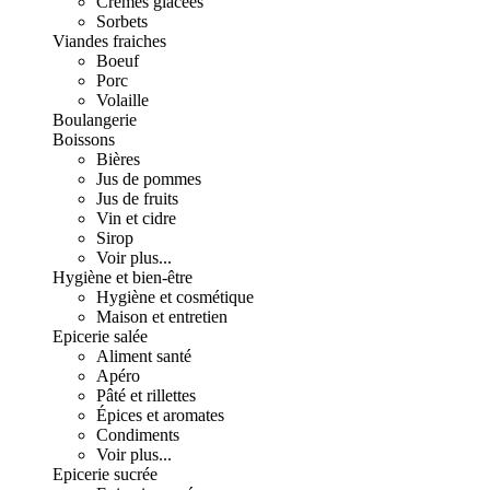
Crèmes glacées
Sorbets
Viandes fraiches
Boeuf
Porc
Volaille
Boulangerie
Boissons
Bières
Jus de pommes
Jus de fruits
Vin et cidre
Sirop
Voir plus...
Hygiène et bien-être
Hygiène et cosmétique
Maison et entretien
Epicerie salée
Aliment santé
Apéro
Pâté et rillettes
Épices et aromates
Condiments
Voir plus...
Epicerie sucrée