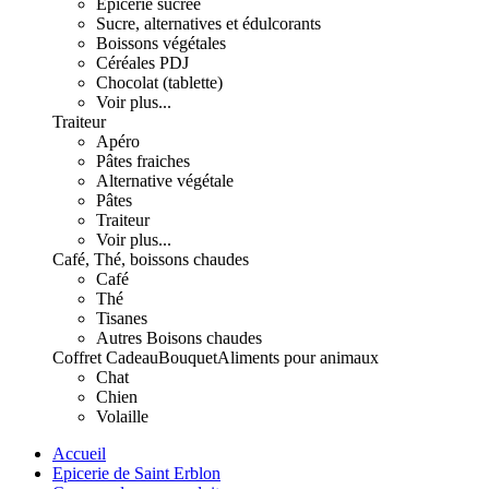
Epicerie sucrée
Sucre, alternatives et édulcorants
Boissons végétales
Céréales PDJ
Chocolat (tablette)
Voir plus...
Traiteur
Apéro
Pâtes fraiches
Alternative végétale
Pâtes
Traiteur
Voir plus...
Café, Thé, boissons chaudes
Café
Thé
Tisanes
Autres Boisons chaudes
Coffret Cadeau
Bouquet
Aliments pour animaux
Chat
Chien
Volaille
Accueil
Epicerie de Saint Erblon