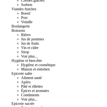
Crèmes glacées
Sorbets
Viandes fraiches
Boeuf
Porc
Volaille
Boulangerie
Boissons
Bières
Jus de pommes
Jus de fruits
Vin et cidre
Sirop
Voir plus...
Hygiène et bien-être
Hygiène et cosmétique
Maison et entretien
Epicerie salée
Aliment santé
Apéro
Pâté et rillettes
Épices et aromates
Condiments
Voir plus...
Epicerie sucrée