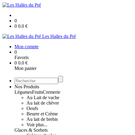
0
0
0.0
€
Les Halles du Pré
Mon compte
0
Favoris
0
0.0
€
Mon panier
Nos Produits
Légumes
Fruits
Cremerie
Au Lait de vache
Au lait de chèvre
Oeufs
Beurre et Crème
Au lait de brebis
Voir plus...
Glaces & Sorbets