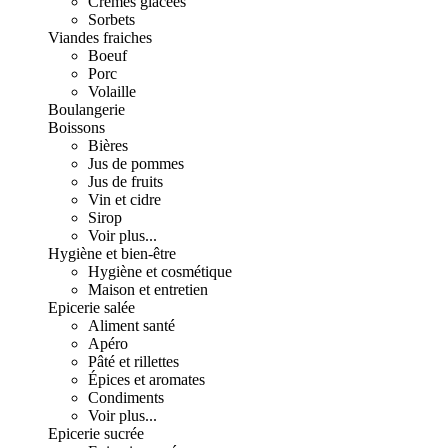
Crèmes glacées
Sorbets
Viandes fraiches
Boeuf
Porc
Volaille
Boulangerie
Boissons
Bières
Jus de pommes
Jus de fruits
Vin et cidre
Sirop
Voir plus...
Hygiène et bien-être
Hygiène et cosmétique
Maison et entretien
Epicerie salée
Aliment santé
Apéro
Pâté et rillettes
Épices et aromates
Condiments
Voir plus...
Epicerie sucrée