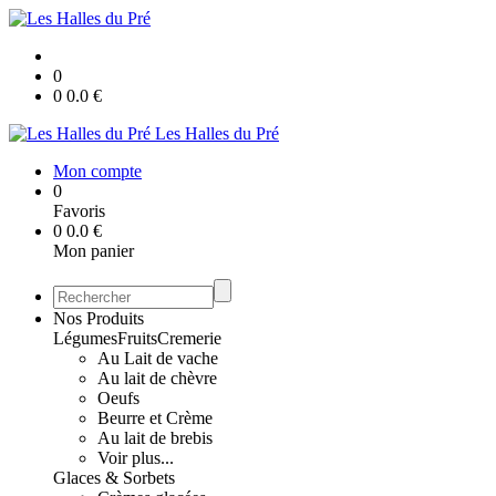
0
0
0.0
€
Les Halles du Pré
Mon compte
0
Favoris
0
0.0
€
Mon panier
Nos Produits
Légumes
Fruits
Cremerie
Au Lait de vache
Au lait de chèvre
Oeufs
Beurre et Crème
Au lait de brebis
Voir plus...
Glaces & Sorbets