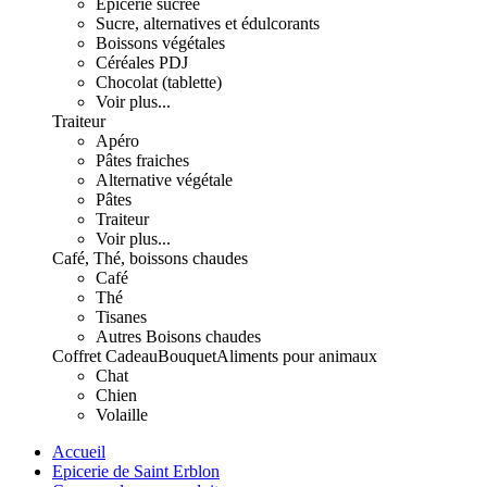
Epicerie sucrée
Sucre, alternatives et édulcorants
Boissons végétales
Céréales PDJ
Chocolat (tablette)
Voir plus...
Traiteur
Apéro
Pâtes fraiches
Alternative végétale
Pâtes
Traiteur
Voir plus...
Café, Thé, boissons chaudes
Café
Thé
Tisanes
Autres Boisons chaudes
Coffret Cadeau
Bouquet
Aliments pour animaux
Chat
Chien
Volaille
Accueil
Epicerie de Saint Erblon