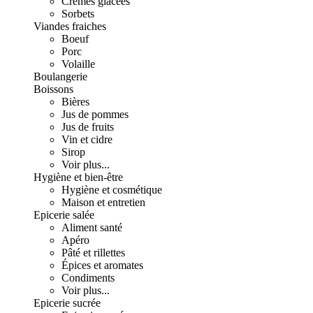
Crèmes glacées
Sorbets
Viandes fraiches
Boeuf
Porc
Volaille
Boulangerie
Boissons
Bières
Jus de pommes
Jus de fruits
Vin et cidre
Sirop
Voir plus...
Hygiène et bien-être
Hygiène et cosmétique
Maison et entretien
Epicerie salée
Aliment santé
Apéro
Pâté et rillettes
Épices et aromates
Condiments
Voir plus...
Epicerie sucrée