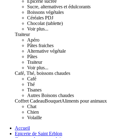
Epicerie sucrée
Sucre, alternatives et édulcorants
Boissons végétales
Céréales PDJ
Chocolat (tablette)
Voir plus...
Traiteur
Apéro
Pâtes fraiches
Alternative végétale
Pâtes
Traiteur
Voir plus...
Café, Thé, boissons chaudes
Café
Thé
Tisanes
Autres Boisons chaudes
Coffret Cadeau
Bouquet
Aliments pour animaux
Chat
Chien
Volaille
Accueil
Epicerie de Saint Erblon