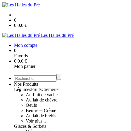
0
0
0.0
€
Les Halles du Pré
Mon compte
0
Favoris
0
0.0
€
Mon panier
Nos Produits
Légumes
Fruits
Cremerie
Au Lait de vache
Au lait de chèvre
Oeufs
Beurre et Crème
Au lait de brebis
Voir plus...
Glaces & Sorbets