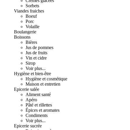
Crèmes glacées
Sorbets
Viandes fraiches
Boeuf
Porc
Volaille
Boulangerie
Boissons
Bières
Jus de pommes
Jus de fruits
Vin et cidre
Sirop
Voir plus...
Hygiène et bien-être
Hygiène et cosmétique
Maison et entretien
Epicerie salée
Aliment santé
Apéro
Pâté et rillettes
Épices et aromates
Condiments
Voir plus...
Epicerie sucrée