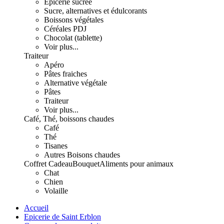
Epicerie sucrée
Sucre, alternatives et édulcorants
Boissons végétales
Céréales PDJ
Chocolat (tablette)
Voir plus...
Traiteur
Apéro
Pâtes fraiches
Alternative végétale
Pâtes
Traiteur
Voir plus...
Café, Thé, boissons chaudes
Café
Thé
Tisanes
Autres Boisons chaudes
Coffret Cadeau
Bouquet
Aliments pour animaux
Chat
Chien
Volaille
Accueil
Epicerie de Saint Erblon