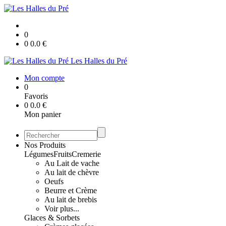
0
0
0.0
€
Les Halles du Pré
Mon compte
0
Favoris
0
0.0
€
Mon panier
Nos Produits
Légumes
Fruits
Cremerie
Au Lait de vache
Au lait de chèvre
Oeufs
Beurre et Crème
Au lait de brebis
Voir plus...
Glaces & Sorbets