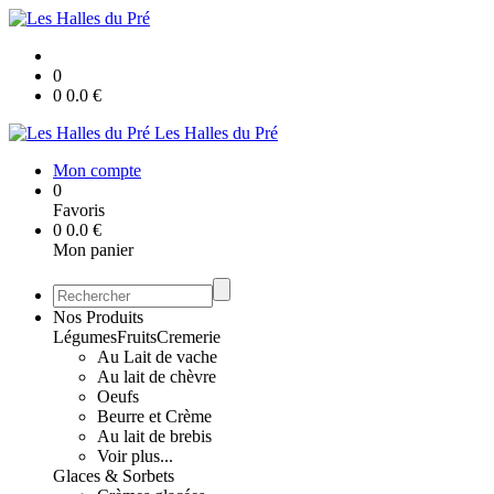
0
0
0.0
€
Les Halles du Pré
Mon compte
0
Favoris
0
0.0
€
Mon panier
Nos Produits
Légumes
Fruits
Cremerie
Au Lait de vache
Au lait de chèvre
Oeufs
Beurre et Crème
Au lait de brebis
Voir plus...
Glaces & Sorbets