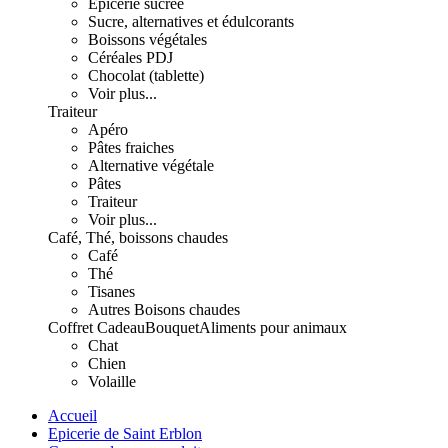
Epicerie sucrée
Sucre, alternatives et édulcorants
Boissons végétales
Céréales PDJ
Chocolat (tablette)
Voir plus...
Traiteur
Apéro
Pâtes fraiches
Alternative végétale
Pâtes
Traiteur
Voir plus...
Café, Thé, boissons chaudes
Café
Thé
Tisanes
Autres Boisons chaudes
Coffret Cadeau
Bouquet
Aliments pour animaux
Chat
Chien
Volaille
Accueil
Epicerie de Saint Erblon