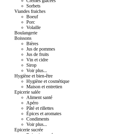
Crèmes glacées
Sorbets
Viandes fraiches
Boeuf
Porc
Volaille
Boulangerie
Boissons
Bières
Jus de pommes
Jus de fruits
Vin et cidre
Sirop
Voir plus...
Hygiène et bien-être
Hygiène et cosmétique
Maison et entretien
Epicerie salée
Aliment santé
Apéro
Pâté et rillettes
Épices et aromates
Condiments
Voir plus...
Epicerie sucrée