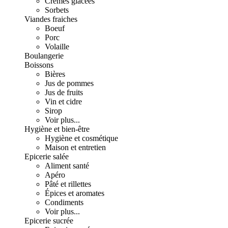
Crèmes glacées
Sorbets
Viandes fraiches
Boeuf
Porc
Volaille
Boulangerie
Boissons
Bières
Jus de pommes
Jus de fruits
Vin et cidre
Sirop
Voir plus...
Hygiène et bien-être
Hygiène et cosmétique
Maison et entretien
Epicerie salée
Aliment santé
Apéro
Pâté et rillettes
Épices et aromates
Condiments
Voir plus...
Epicerie sucrée