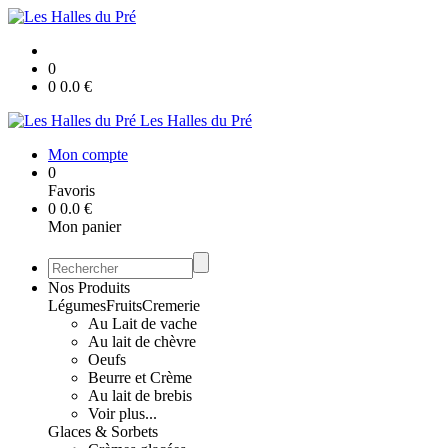
0
0
0.0
€
Les Halles du Pré
Mon compte
0
Favoris
0
0.0
€
Mon panier
Nos Produits
Légumes
Fruits
Cremerie
Au Lait de vache
Au lait de chèvre
Oeufs
Beurre et Crème
Au lait de brebis
Voir plus...
Glaces & Sorbets