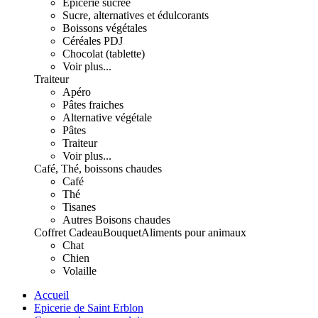
Epicerie sucrée
Sucre, alternatives et édulcorants
Boissons végétales
Céréales PDJ
Chocolat (tablette)
Voir plus...
Traiteur
Apéro
Pâtes fraiches
Alternative végétale
Pâtes
Traiteur
Voir plus...
Café, Thé, boissons chaudes
Café
Thé
Tisanes
Autres Boisons chaudes
Coffret Cadeau
Bouquet
Aliments pour animaux
Chat
Chien
Volaille
Accueil
Epicerie de Saint Erblon