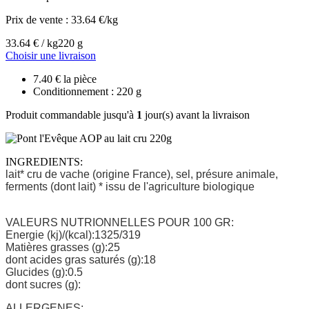
Prix de vente :
33.64 €/kg
33.64 € / kg
220 g
Choisir une livraison
7.40 € la pièce
Conditionnement : 220 g
Produit commandable jusqu'à
1
jour(s) avant la livraison
INGREDIENTS:
lait* cru de vache (origine France), sel, présure animale,
ferments (dont lait) * issu de l'agriculture biologique
VALEURS NUTRIONNELLES POUR 100 GR:
Energie (kj)/(kcal):1325/319
Matières grasses (g):25
dont acides gras saturés (g):18
Glucides (g):0.5
dont sucres (g):
ALLERGENES: