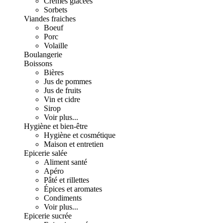
Crèmes glacées
Sorbets
Viandes fraiches
Boeuf
Porc
Volaille
Boulangerie
Boissons
Bières
Jus de pommes
Jus de fruits
Vin et cidre
Sirop
Voir plus...
Hygiène et bien-être
Hygiène et cosmétique
Maison et entretien
Epicerie salée
Aliment santé
Apéro
Pâté et rillettes
Épices et aromates
Condiments
Voir plus...
Epicerie sucrée