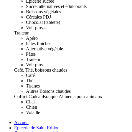
Epicerie sucrée
Sucre, alternatives et édulcorants
Boissons végétales
Céréales PDJ
Chocolat (tablette)
Voir plus...
Traiteur
Apéro
Pâtes fraiches
Alternative végétale
Pâtes
Traiteur
Voir plus...
Café, Thé, boissons chaudes
Café
Thé
Tisanes
Autres Boisons chaudes
Coffret Cadeau
Bouquet
Aliments pour animaux
Chat
Chien
Volaille
Accueil
Epicerie de Saint Erblon