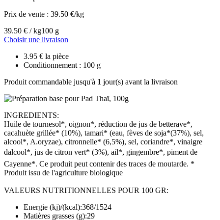
Prix de vente :
39.50 €/kg
39.50 € / kg
100 g
Choisir une livraison
3.95 € la pièce
Conditionnement : 100 g
Produit commandable jusqu'à
1
jour(s) avant la livraison
INGREDIENTS:
Huile de tournesol*, oignon*, réduction de jus de betterave*,
cacahuète grillée* (10%), tamari* (eau, fèves de soja*(37%), sel,
alcool*, A.oryzae), citronnelle* (6,5%), sel, coriandre*, vinaigre
dalcool*, jus de citron vert* (3%), ail*, gingembre*, piment de
Cayenne*. Ce produit peut contenir des traces de moutarde. *
Produit issu de l'agriculture biologique
VALEURS NUTRITIONNELLES POUR 100 GR:
Energie (kj)/(kcal):368/1524
Matières grasses (g):29