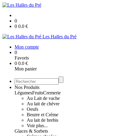
0
0
0.0
€
Les Halles du Pré
Mon compte
0
Favoris
0
0.0
€
Mon panier
Nos Produits
Légumes
Fruits
Cremerie
Au Lait de vache
Au lait de chèvre
Oeufs
Beurre et Crème
Au lait de brebis
Voir plus...
Glaces & Sorbets