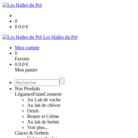
0
0
0.0
€
Les Halles du Pré
Mon compte
0
Favoris
0
0.0
€
Mon panier
Nos Produits
Légumes
Fruits
Cremerie
Au Lait de vache
Au lait de chèvre
Oeufs
Beurre et Crème
Au lait de brebis
Voir plus...
Glaces & Sorbets