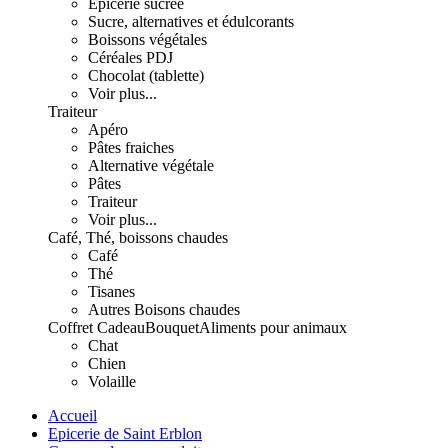
Epicerie sucrée
Sucre, alternatives et édulcorants
Boissons végétales
Céréales PDJ
Chocolat (tablette)
Voir plus...
Traiteur
Apéro
Pâtes fraiches
Alternative végétale
Pâtes
Traiteur
Voir plus...
Café, Thé, boissons chaudes
Café
Thé
Tisanes
Autres Boisons chaudes
Coffret Cadeau
Bouquet
Aliments pour animaux
Chat
Chien
Volaille
Accueil
Epicerie de Saint Erblon