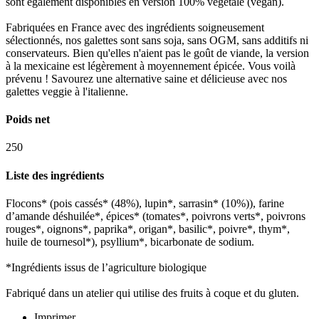
sont également disponibles en version 100% végétale (vegan).
Fabriquées en France avec des ingrédients soigneusement
sélectionnés, nos galettes sont sans soja, sans OGM, sans additifs ni
conservateurs. Bien qu'elles n'aient pas le goût de viande, la version
à la mexicaine est légèrement à moyennement épicée. Vous voilà
prévenu ! Savourez une alternative saine et délicieuse avec nos
galettes veggie à l'italienne.
Poids net
250
Liste des ingrédients
Flocons* (pois cassés* (48%), lupin*, sarrasin* (10%)), farine
d’amande déshuilée*, épices* (tomates*, poivrons verts*, poivrons
rouges*, oignons*, paprika*, origan*, basilic*, poivre*, thym*,
huile de tournesol*), psyllium*, bicarbonate de sodium.
*Ingrédients issus de l’agriculture biologique
Fabriqué dans un atelier qui utilise des fruits à coque et du gluten.
Imprimer