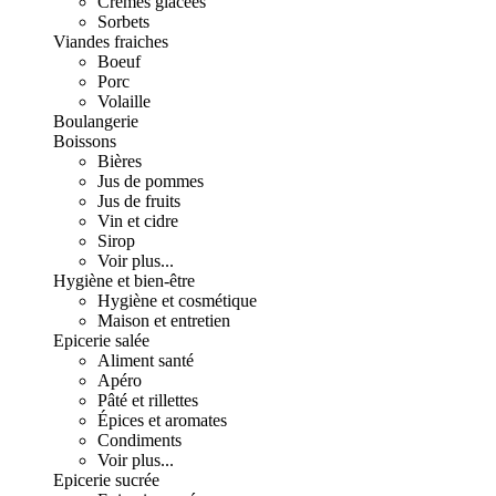
Crèmes glacées
Sorbets
Viandes fraiches
Boeuf
Porc
Volaille
Boulangerie
Boissons
Bières
Jus de pommes
Jus de fruits
Vin et cidre
Sirop
Voir plus...
Hygiène et bien-être
Hygiène et cosmétique
Maison et entretien
Epicerie salée
Aliment santé
Apéro
Pâté et rillettes
Épices et aromates
Condiments
Voir plus...
Epicerie sucrée