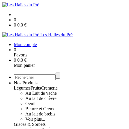
0
0
0.0
€
Les Halles du Pré
Mon compte
0
Favoris
0
0.0
€
Mon panier
Nos Produits
Légumes
Fruits
Cremerie
Au Lait de vache
Au lait de chèvre
Oeufs
Beurre et Crème
Au lait de brebis
Voir plus...
Glaces & Sorbets