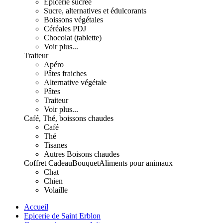
Epicerie sucrée
Sucre, alternatives et édulcorants
Boissons végétales
Céréales PDJ
Chocolat (tablette)
Voir plus...
Traiteur
Apéro
Pâtes fraiches
Alternative végétale
Pâtes
Traiteur
Voir plus...
Café, Thé, boissons chaudes
Café
Thé
Tisanes
Autres Boisons chaudes
Coffret Cadeau
Bouquet
Aliments pour animaux
Chat
Chien
Volaille
Accueil
Epicerie de Saint Erblon