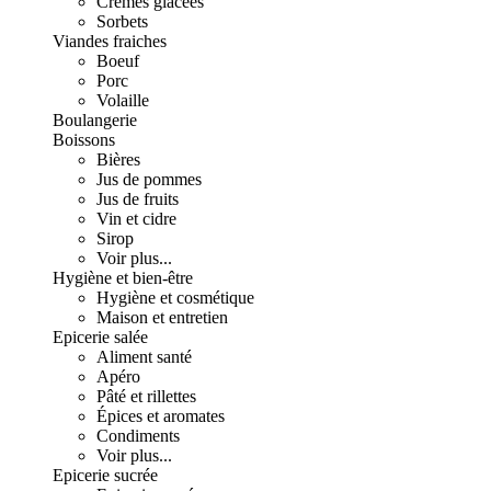
Crèmes glacées
Sorbets
Viandes fraiches
Boeuf
Porc
Volaille
Boulangerie
Boissons
Bières
Jus de pommes
Jus de fruits
Vin et cidre
Sirop
Voir plus...
Hygiène et bien-être
Hygiène et cosmétique
Maison et entretien
Epicerie salée
Aliment santé
Apéro
Pâté et rillettes
Épices et aromates
Condiments
Voir plus...
Epicerie sucrée