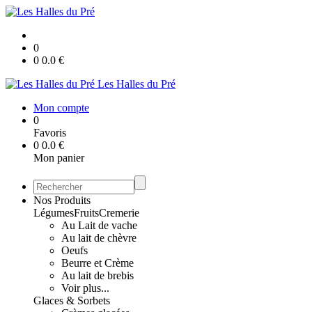
0
0
0.0
€
Les Halles du Pré
Mon compte
0
Favoris
0
0.0
€
Mon panier
Nos Produits
Légumes
Fruits
Cremerie
Au Lait de vache
Au lait de chèvre
Oeufs
Beurre et Crème
Au lait de brebis
Voir plus...
Glaces & Sorbets