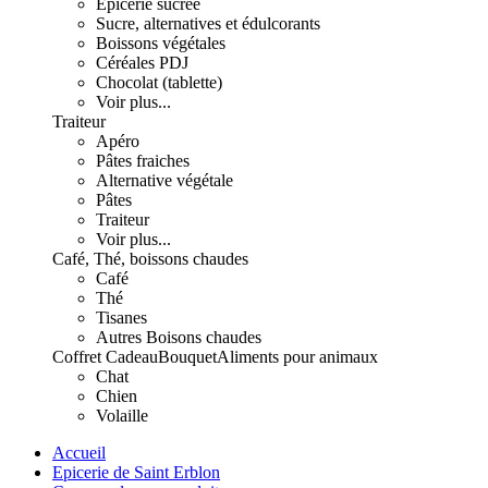
Epicerie sucrée
Sucre, alternatives et édulcorants
Boissons végétales
Céréales PDJ
Chocolat (tablette)
Voir plus...
Traiteur
Apéro
Pâtes fraiches
Alternative végétale
Pâtes
Traiteur
Voir plus...
Café, Thé, boissons chaudes
Café
Thé
Tisanes
Autres Boisons chaudes
Coffret Cadeau
Bouquet
Aliments pour animaux
Chat
Chien
Volaille
Accueil
Epicerie de Saint Erblon