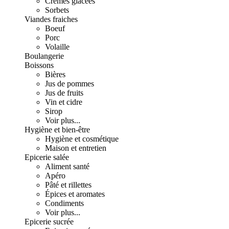
Crèmes glacées
Sorbets
Viandes fraiches
Boeuf
Porc
Volaille
Boulangerie
Boissons
Bières
Jus de pommes
Jus de fruits
Vin et cidre
Sirop
Voir plus...
Hygiène et bien-être
Hygiène et cosmétique
Maison et entretien
Epicerie salée
Aliment santé
Apéro
Pâté et rillettes
Épices et aromates
Condiments
Voir plus...
Epicerie sucrée