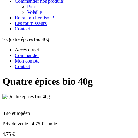
Commander nos produits
Porc
Volaille
Retrait ou livraison?
Les fournisseurs
Contact
>
Quatre épices bio 40g
Accès direct
Commander
Mon compte
Contact
Quatre épices bio 40g
Bio européen
Prix de vente :
4.75 € l'unité
4.75 €