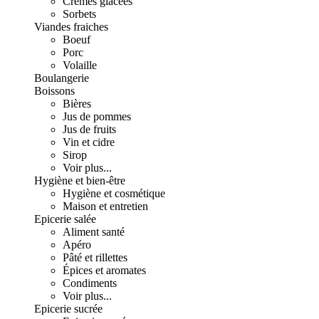
Crèmes glacées
Sorbets
Viandes fraiches
Boeuf
Porc
Volaille
Boulangerie
Boissons
Bières
Jus de pommes
Jus de fruits
Vin et cidre
Sirop
Voir plus...
Hygiène et bien-être
Hygiène et cosmétique
Maison et entretien
Epicerie salée
Aliment santé
Apéro
Pâté et rillettes
Épices et aromates
Condiments
Voir plus...
Epicerie sucrée