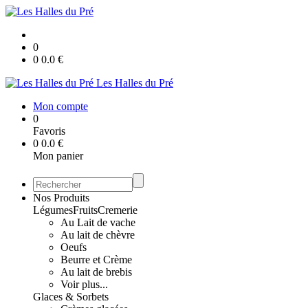
0
0
0.0
€
Les Halles du Pré
Mon compte
0
Favoris
0
0.0
€
Mon panier
Nos Produits
Légumes
Fruits
Cremerie
Au Lait de vache
Au lait de chèvre
Oeufs
Beurre et Crème
Au lait de brebis
Voir plus...
Glaces & Sorbets