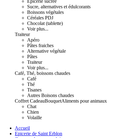
Epicerie sucrée
Sucre, alternatives et édulcorants
Boissons végétales
Céréales PDJ
Chocolat (tablette)
Voir plus...
Traiteur
Apéro
Pâtes fraiches
Alternative végétale
Pâtes
Traiteur
Voir plus...
Café, Thé, boissons chaudes
Café
Thé
Tisanes
Autres Boisons chaudes
Coffret Cadeau
Bouquet
Aliments pour animaux
Chat
Chien
Volaille
Accueil
Epicerie de Saint Erblon