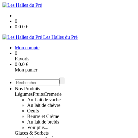
0
0
0.0
€
Les Halles du Pré
Mon compte
0
Favoris
0
0.0
€
Mon panier
Nos Produits
Légumes
Fruits
Cremerie
Au Lait de vache
Au lait de chèvre
Oeufs
Beurre et Crème
Au lait de brebis
Voir plus...
Glaces & Sorbets