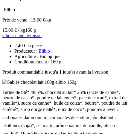
Elibio
Prix de vente :
15.00 €/kg
15.00 € / kg
160 g
Choisir une livraison
2.40 € la pièce
Producteur :
Elibio
Agriculture : Biologique
Conditionnement : 160 g
Produit commandable jusqu'à
1
jour(s) avant la livraison
Farine de blé* 48.5%, chocolat au lait* 25% (sucre de canne*,
beurre de cacao*, poudre de lait entier*, pâte de cacao*, extrait de
vanille*), sucre de canne*, huile de colza*, beurre*, poudre de lait
écrémé*, sirop dorge malté*, noix de coco*, poudres à lever :
carbonates dammonium  carbonates de sodium, émulsifiant :
lécithines (soja)*, sel marin, arôme naturel de vanille, ufs en
poudre*. *Ingrédients issus de lagriculture biologique.