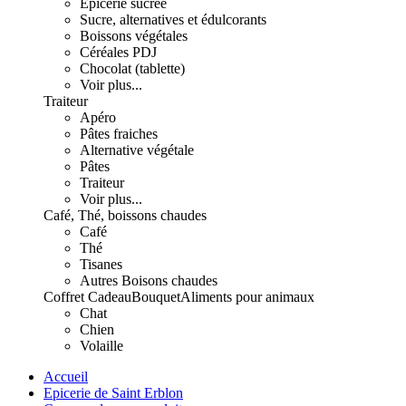
Epicerie sucrée
Sucre, alternatives et édulcorants
Boissons végétales
Céréales PDJ
Chocolat (tablette)
Voir plus...
Traiteur
Apéro
Pâtes fraiches
Alternative végétale
Pâtes
Traiteur
Voir plus...
Café, Thé, boissons chaudes
Café
Thé
Tisanes
Autres Boisons chaudes
Coffret Cadeau
Bouquet
Aliments pour animaux
Chat
Chien
Volaille
Accueil
Epicerie de Saint Erblon