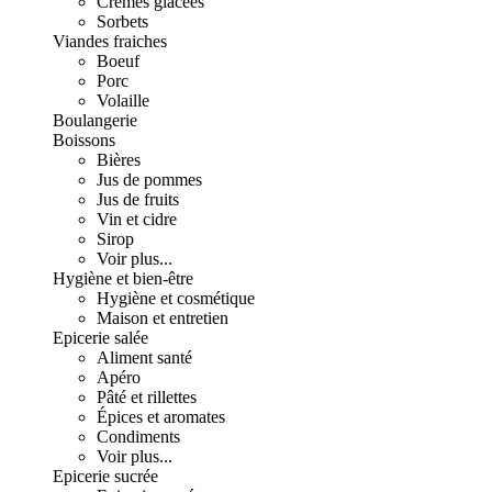
Crèmes glacées
Sorbets
Viandes fraiches
Boeuf
Porc
Volaille
Boulangerie
Boissons
Bières
Jus de pommes
Jus de fruits
Vin et cidre
Sirop
Voir plus...
Hygiène et bien-être
Hygiène et cosmétique
Maison et entretien
Epicerie salée
Aliment santé
Apéro
Pâté et rillettes
Épices et aromates
Condiments
Voir plus...
Epicerie sucrée