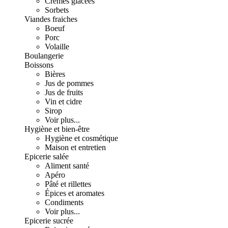
Crèmes glacées
Sorbets
Viandes fraiches
Boeuf
Porc
Volaille
Boulangerie
Boissons
Bières
Jus de pommes
Jus de fruits
Vin et cidre
Sirop
Voir plus...
Hygiène et bien-être
Hygiène et cosmétique
Maison et entretien
Epicerie salée
Aliment santé
Apéro
Pâté et rillettes
Épices et aromates
Condiments
Voir plus...
Epicerie sucrée