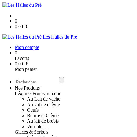
0
0
0.0
€
Les Halles du Pré
Mon compte
0
Favoris
0
0.0
€
Mon panier
Nos Produits
Légumes
Fruits
Cremerie
Au Lait de vache
Au lait de chèvre
Oeufs
Beurre et Crème
Au lait de brebis
Voir plus...
Glaces & Sorbets