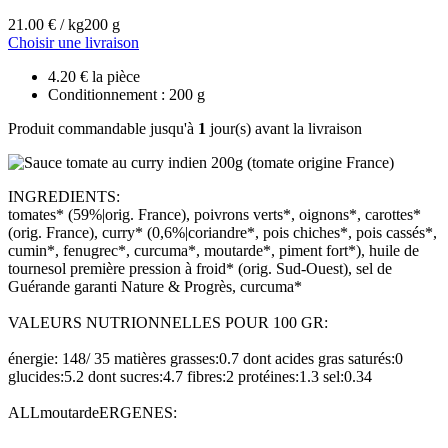
21.00 € / kg
200 g
Choisir une livraison
4.20 € la pièce
Conditionnement : 200 g
Produit commandable jusqu'à
1
jour(s) avant la livraison
INGREDIENTS:
tomates* (59%|orig. France), poivrons verts*, oignons*, carottes*
(orig. France), curry* (0,6%|coriandre*, pois chiches*, pois cassés*,
cumin*, fenugrec*, curcuma*, moutarde*, piment fort*), huile de
tournesol première pression à froid* (orig. Sud-Ouest), sel de
Guérande garanti Nature & Progrès, curcuma*
VALEURS NUTRIONNELLES POUR 100 GR:
énergie: 148/ 35 matières grasses:0.7 dont acides gras saturés:0
glucides:5.2 dont sucres:4.7 fibres:2 protéines:1.3 sel:0.34
ALLmoutardeERGENES: