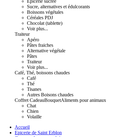
Epicerie sucrée
Sucre, alternatives et édulcorants
Boissons végétales
Céréales PDJ
Chocolat (tablette)
Voir plus...
Traiteur
Apéro
Pâtes fraiches
Alternative végétale
Pâtes
Traiteur
Voir plus...
Café, Thé, boissons chaudes
Café
Thé
Tisanes
Autres Boisons chaudes
Coffret Cadeau
Bouquet
Aliments pour animaux
Chat
Chien
Volaille
Accueil
Epicerie de Saint Erblon