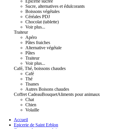
Epicerie sucrée
Sucre, alternatives et édulcorants
Boissons végétales
Céréales PDJ
Chocolat (tablette)
Voir plus...
Traiteur
Apéro
Pâtes fraiches
Alternative végétale
Pâtes
Traiteur
Voir plus...
Café, Thé, boissons chaudes
Café
Thé
Tisanes
Autres Boisons chaudes
Coffret Cadeau
Bouquet
Aliments pour animaux
Chat
Chien
Volaille
Accueil
Epicerie de Saint Erblon