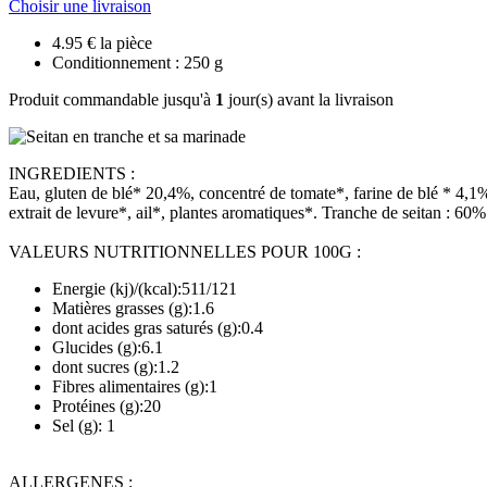
Choisir une livraison
4.95 € la pièce
Conditionnement : 250 g
Produit commandable jusqu'à
1
jour(s) avant la livraison
INGREDIENTS :
Eau, gluten de blé* 20,4%, concentré de tomate*, farine de blé * 4,1%, 
extrait de levure*, ail*, plantes aromatiques*. Tranche de seitan : 60
VALEURS NUTRITIONNELLES POUR 100G :
Energie (kj)/(kcal):511/121
Matières grasses (g):1.6
dont acides gras saturés (g):0.4
Glucides (g):6.1
dont sucres (g):1.2
Fibres alimentaires (g):1
Protéines (g):20
Sel (g): 1
ALLERGENES :