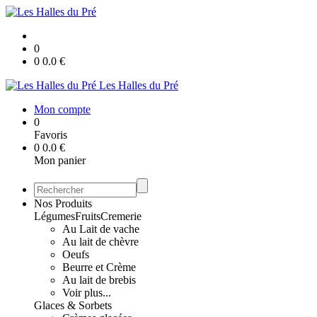
0
0
0.0
€
Les Halles du Pré
Mon compte
0
Favoris
0
0.0
€
Mon panier
Nos Produits
Légumes
Fruits
Cremerie
Au Lait de vache
Au lait de chèvre
Oeufs
Beurre et Crème
Au lait de brebis
Voir plus...
Glaces & Sorbets