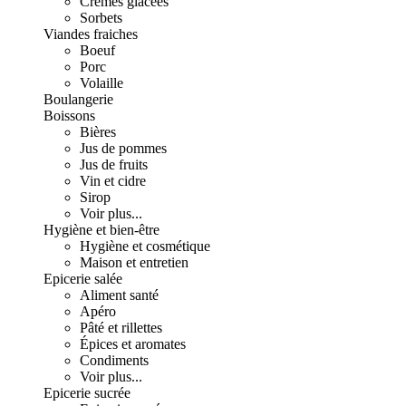
Crèmes glacées
Sorbets
Viandes fraiches
Boeuf
Porc
Volaille
Boulangerie
Boissons
Bières
Jus de pommes
Jus de fruits
Vin et cidre
Sirop
Voir plus...
Hygiène et bien-être
Hygiène et cosmétique
Maison et entretien
Epicerie salée
Aliment santé
Apéro
Pâté et rillettes
Épices et aromates
Condiments
Voir plus...
Epicerie sucrée