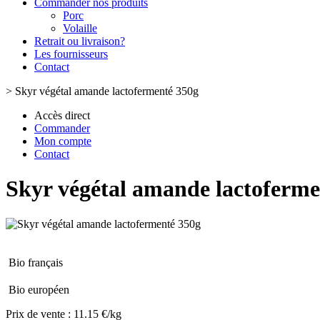
Commander nos produits
Porc
Volaille
Retrait ou livraison?
Les fournisseurs
Contact
>
Skyr végétal amande lactofermenté 350g
Accès direct
Commander
Mon compte
Contact
Skyr végétal amande lactoferme
Bio français
Bio européen
Prix de vente :
11.15 €/kg