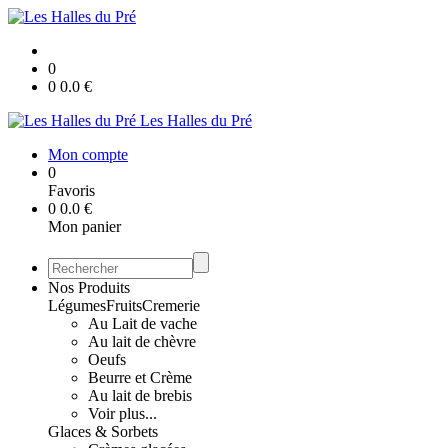
0
0
0.0
€
Les Halles du Pré
Mon compte
0
Favoris
0
0.0
€
Mon panier
Nos Produits
Légumes
Fruits
Cremerie
Au Lait de vache
Au lait de chèvre
Oeufs
Beurre et Crème
Au lait de brebis
Voir plus...
Glaces & Sorbets