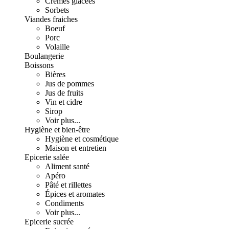
Crèmes glacées
Sorbets
Viandes fraiches
Boeuf
Porc
Volaille
Boulangerie
Boissons
Bières
Jus de pommes
Jus de fruits
Vin et cidre
Sirop
Voir plus...
Hygiène et bien-être
Hygiène et cosmétique
Maison et entretien
Epicerie salée
Aliment santé
Apéro
Pâté et rillettes
Épices et aromates
Condiments
Voir plus...
Epicerie sucrée