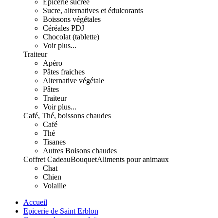
Epicerie sucrée
Sucre, alternatives et édulcorants
Boissons végétales
Céréales PDJ
Chocolat (tablette)
Voir plus...
Traiteur
Apéro
Pâtes fraiches
Alternative végétale
Pâtes
Traiteur
Voir plus...
Café, Thé, boissons chaudes
Café
Thé
Tisanes
Autres Boisons chaudes
Coffret Cadeau
Bouquet
Aliments pour animaux
Chat
Chien
Volaille
Accueil
Epicerie de Saint Erblon