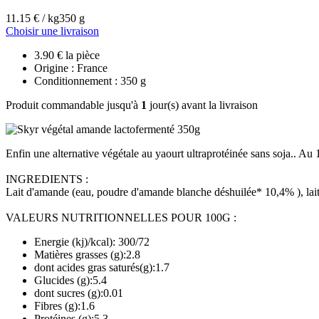
11.15 € / kg
350 g
Choisir une livraison
3.90 € la pièce
Origine : France
Conditionnement : 350 g
Produit commandable jusqu'à
1
jour(s) avant la livraison
Enfin une alternative végétale au yaourt ultraprotéinée sans soja.. Au 
INGREDIENTS :
Lait d'amande (eau, poudre d'amande blanche déshuilée* 10,4% ), lait
VALEURS NUTRITIONNELLES POUR 100G :
Energie (kj)/kcal): 300/72
Matières grasses (g):2.8
dont acides gras saturés(g):1.7
Glucides (g):5.4
dont sucres (g):0.01
Fibres (g):1.6
Protéines (g):5.3