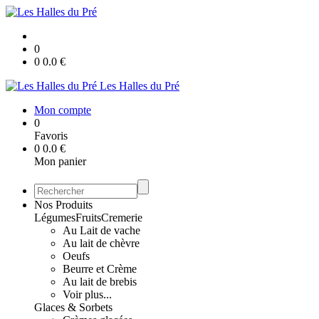
0
0
0.0
€
Les Halles du Pré
Mon compte
0
Favoris
0
0.0
€
Mon panier
Nos Produits
Légumes
Fruits
Cremerie
Au Lait de vache
Au lait de chèvre
Oeufs
Beurre et Crème
Au lait de brebis
Voir plus...
Glaces & Sorbets