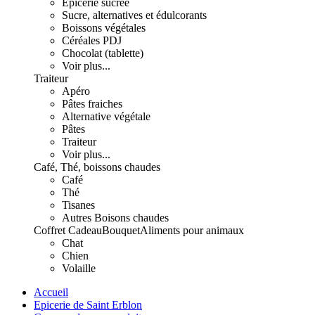
Epicerie sucrée
Sucre, alternatives et édulcorants
Boissons végétales
Céréales PDJ
Chocolat (tablette)
Voir plus...
Traiteur
Apéro
Pâtes fraiches
Alternative végétale
Pâtes
Traiteur
Voir plus...
Café, Thé, boissons chaudes
Café
Thé
Tisanes
Autres Boisons chaudes
Coffret Cadeau
Bouquet
Aliments pour animaux
Chat
Chien
Volaille
Accueil
Epicerie de Saint Erblon