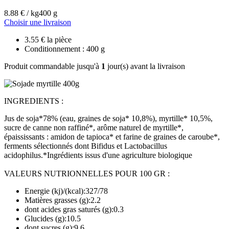
8.88 € / kg
400 g
Choisir une livraison
3.55 € la pièce
Conditionnement : 400 g
Produit commandable jusqu'à
1
jour(s) avant la livraison
INGREDIENTS :
Jus de soja*78% (eau, graines de soja* 10,8%), myrtille* 10,5%,
sucre de canne non raffiné*, arôme naturel de myrtille*,
épaississants : amidon de tapioca* et farine de graines de caroube*,
ferments sélectionnés dont Bifidus et Lactobacillus
acidophilus.*Ingrédients issus d'une agriculture biologique
VALEURS NUTRIONNELLES POUR 100 GR :
Energie (kj)/(kcal):327/78
Matières grasses (g):2.2
dont acides gras saturés (g):0.3
Glucides (g):10.5
dont sucres (g):9.6