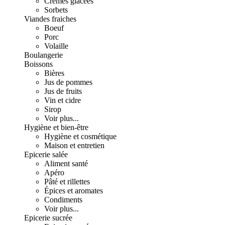
Crèmes glacées
Sorbets
Viandes fraiches
Boeuf
Porc
Volaille
Boulangerie
Boissons
Bières
Jus de pommes
Jus de fruits
Vin et cidre
Sirop
Voir plus...
Hygiène et bien-être
Hygiène et cosmétique
Maison et entretien
Epicerie salée
Aliment santé
Apéro
Pâté et rillettes
Épices et aromates
Condiments
Voir plus...
Epicerie sucrée