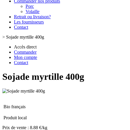
Commander nos produits
Porc
Volaille
Retrait ou livraison?
Les fournisseurs
Contact
>
Sojade myrtille 400g
Accès direct
Commander
Mon compte
Contact
Sojade myrtille 400g
Bio français
Produit local
Prix de vente :
8.88 €/kg